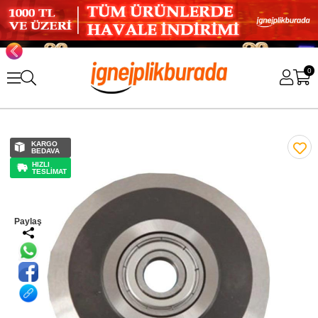
0
KARGO
BEDAVA
HIZLI
TESLİMAT
Paylaş