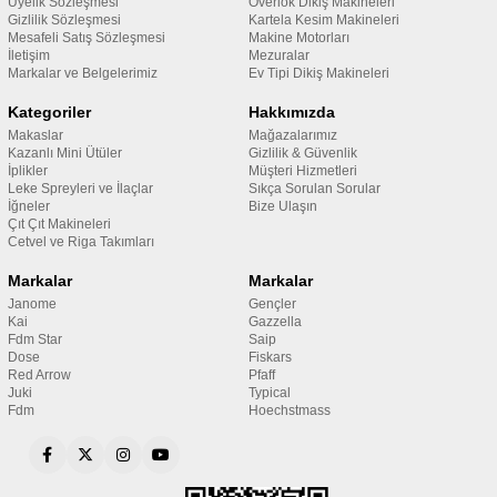
Üyelik Sözleşmesi
Overlok Dikiş Makineleri
Gizlilik Sözleşmesi
Kartela Kesim Makineleri
Mesafeli Satış Sözleşmesi
Makine Motorları
İletişim
Mezuralar
Markalar ve Belgelerimiz
Ev Tipi Dikiş Makineleri
Kategoriler
Hakkımızda
Makaslar
Mağazalarımız
Kazanlı Mini Ütüler
Gizlilik & Güvenlik
İplikler
Müşteri Hizmetleri
Leke Spreyleri ve İlaçlar
Sıkça Sorulan Sorular
İğneler
Bize Ulaşın
Çıt Çıt Makineleri
Cetvel ve Riga Takımları
Markalar
Markalar
Janome
Gençler
Kai
Gazzella
Fdm Star
Saip
Dose
Fiskars
Red Arrow
Pfaff
Juki
Typical
Fdm
Hoechstmass