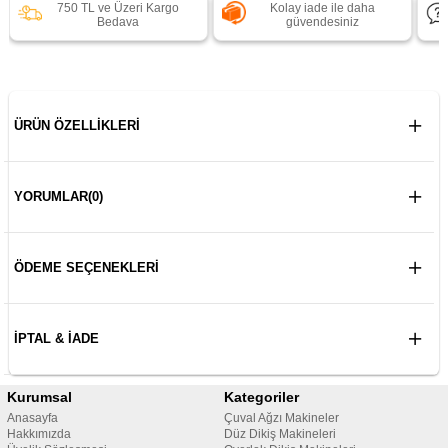
750 TL ve Üzeri Kargo
Kolay iade ile daha
Bedava
güvendesiniz
ÜRÜN ÖZELLIKLERI
YORUMLAR
(0)
ÖDEME SEÇENEKLERI
İPTAL & İADE
Kurumsal
Kategoriler
Anasayfa
Çuval Ağzı Makineler
Hakkımızda
Düz Dikiş Makineleri