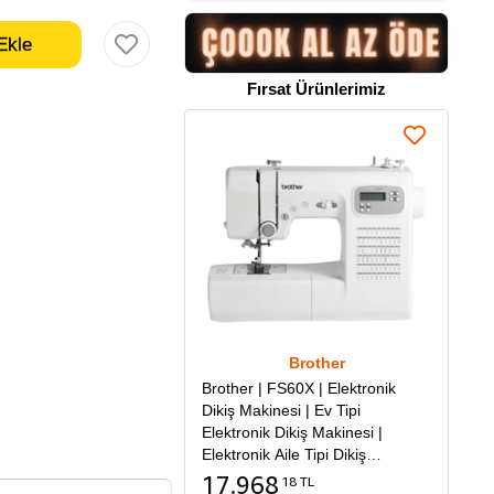
Fırsat Ürünlerimiz
Brother
Brother | FS60X | Elektronik
Dikiş Makinesi | Ev Tipi
Elektronik Dikiş Makinesi |
Elektronik Aile Tipi Dikiş
Makinesi
17.968
18 TL