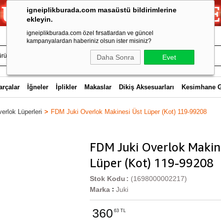
igneiplikburada.com masaüstü bildirimlerine
ekleyin.
igneiplikburada.com özel fırsatlardan ve güncel
kampanyalardan haberiniz olsun ister misiniz?
Daha Sonra
Evet
arçalar
İğneler
İplikler
Makaslar
Dikiş Aksesuarları
Kesimhane 
erlok Lüperleri
FDM Juki Overlok Makinesi Üst Lüper (Kot) 119-99208
FDM Juki Overlok Makin
Lüper (Kot) 119-99208
Stok Kodu
(1698000002217)
Marka
Juki
:
360
63 TL