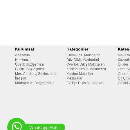
Kurumsal
Kategoriler
Katego
Anasayfa
Çuval Ağzı Makineler
Makasl
Hakkımızda
Düz Dikiş Makineleri
Kazanlı
Üyelik Sözleşmesi
Overlok Dikiş Makineleri
İplikler
Gizlilik Sözleşmesi
Kartela Kesim Makineleri
Leke Sp
Mesafeli Satış Sözleşmesi
Makine Motorları
İğneler
İletişim
Mezuralar
Çıt Çıt 
Markalar ve Belgelerimiz
Ev Tipi Dikiş Makineleri
Cetvel 
Whatsapp Hattı