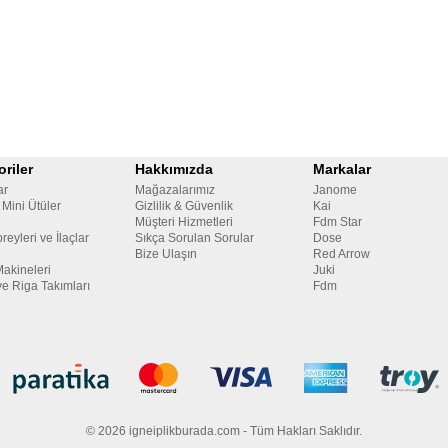
riler
Hakkımızda
Markalar
ar
Mağazalarımız
Janome
 Mini Ütüler
Gizlilik & Güvenlik
Kai
Müşteri Hizmetleri
Fdm Star
reyleri ve İlaçlar
Sıkça Sorulan Sorular
Dose
Bize Ulaşın
Red Arrow
Makineleri
Juki
ve Riga Takımları
Fdm
© 2026 igneiplikburada.com - Tüm Hakları Saklıdır.