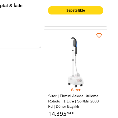
İptal & İade
Sepete Ekle
Silter
Silter | Firmini Askıda Ütüleme
Robotu | 1 Litre | Spr/Mn 2003
Fd | Döner Başlıklı
14.395
94 TL