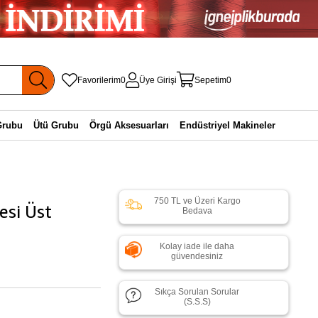
Favorilerim
0
Üye Girişi
Sepetim
0
Grubu
Ütü Grubu
Örgü Aksesuarları
Endüstriyel Makineler
750 TL ve Üzeri Kargo
esi Üst
Bedava
Kolay iade ile daha
güvendesiniz
Sıkça Sorulan Sorular
(S.S.S)