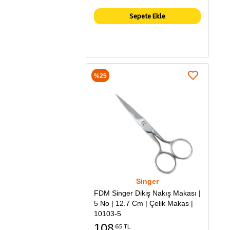
Sepete Ekle
%25
Singer
FDM Singer Dikiş Nakış Makası |
5 No | 12.7 Cm | Çelik Makas |
10103-5
108
65 TL