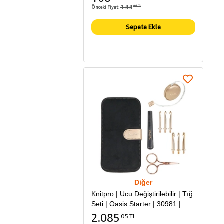
144
Önceki Fiyat:
86 TL
Sepete Ekle
Diğer
Knitpro | Ucu Değiştirilebilir | Tığ
Seti | Oasis Starter | 30981 |
2.085
05 TL