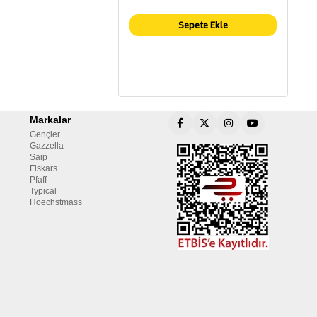
Sepete Ekle
Markalar
Gençler
Gazzella
Saip
Fiskars
Pfaff
Typical
Hoechstmass