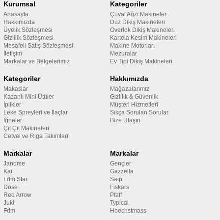
Kurumsal
Kategoriler
Anasayfa
Çuval Ağzı Makineler
Hakkımızda
Düz Dikiş Makineleri
Üyelik Sözleşmesi
Overlok Dikiş Makineleri
Gizlilik Sözleşmesi
Kartela Kesim Makineleri
Mesafeli Satış Sözleşmesi
Makine Motorları
İletişim
Mezuralar
Markalar ve Belgelerimiz
Ev Tipi Dikiş Makineleri
Kategoriler
Hakkımızda
Makaslar
Mağazalarımız
Kazanlı Mini Ütüler
Gizlilik & Güvenlik
İplikler
Müşteri Hizmetleri
Leke Spreyleri ve İlaçlar
Sıkça Sorulan Sorular
İğneler
Bize Ulaşın
Çıt Çıt Makineleri
Cetvel ve Riga Takımları
Markalar
Markalar
Janome
Gençler
Kai
Gazzella
Fdm Star
Saip
Dose
Fiskars
Red Arrow
Pfaff
Juki
Typical
Fdm
Hoechstmass