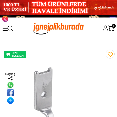
0
HIZLI
TESLİMAT
Paylaş