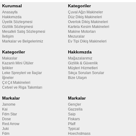
Kurumsal
Kategoriler
Anasayfa
Çuval Ağzı Makineler
Hakkımızda
Düz Dikiş Makineleri
Üyelik Sözleşmesi
Overlok Dikiş Makineleri
Gizlilik Sözleşmesi
Kartela Kesim Makineleri
Mesafeli Satış Sözleşmesi
Makine Motorları
İletişim
Mezuralar
Markalar ve Belgelerimiz
Ev Tipi Dikiş Makineleri
Kategoriler
Hakkımızda
Makaslar
Mağazalarımız
Kazanlı Mini Ütüler
Gizlilik & Güvenlik
İplikler
Müşteri Hizmetleri
Leke Spreyleri ve İlaçlar
Sıkça Sorulan Sorular
İğneler
Bize Ulaşın
Çıt Çıt Makineleri
Cetvel ve Riga Takımları
Markalar
Markalar
Janome
Gençler
Kai
Gazzella
Fdm Star
Saip
Dose
Fiskars
Red Arrow
Pfaff
Juki
Typical
Fdm
Hoechstmass