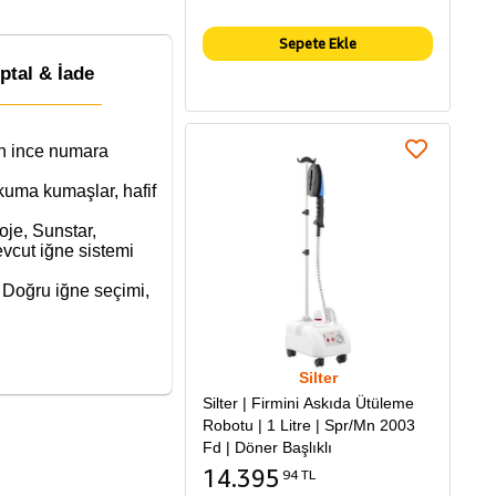
Sepete Ekle
İptal & İade
an ince numara
kuma kumaşlar, hafif
oje, Sunstar,
vcut iğne sistemi
r. Doğru iğne seçimi,
Silter
Silter | Firmini Askıda Ütüleme
Robotu | 1 Litre | Spr/Mn 2003
Fd | Döner Başlıklı
14.395
94 TL