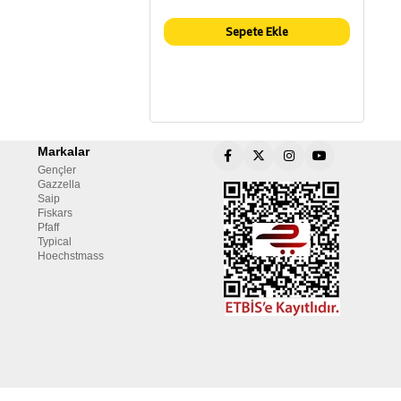
Sepete Ekle
Markalar
Gençler
Gazzella
Saip
Fiskars
Pfaff
Typical
Hoechstmass