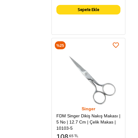
Sepete Ekle
%25
Singer
FDM Singer Dikiş Nakış Makası |
5 No | 12.7 Cm | Çelik Makas |
10103-5
108
65 TL