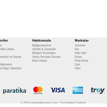
riler
Hakkımızda
Markalar
ar
Mağazalarımız
Janome
 Mini Ütüler
Gizlilik & Güvenlik
Kai
Müşteri Hizmetleri
Fdm Star
reyleri ve İlaçlar
Sıkça Sorulan Sorular
Dose
Bize Ulaşın
Red Arrow
Makineleri
Juki
ve Riga Takımları
Fdm
© 2026 igneiplikburada.com - Tüm Hakları Saklıdır.