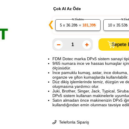
Çok Al Az Öde
% 3 İndirim
% 5 İ
❮
5
x 36.28₺ =
181,39₺
10
x 35.53₺
FDM Dotec marka DPx5 sistem sanayi tipi 
9/65 numara ince ve hassas kumaşlar içi
ölçüsüdür.
İnce pamuklu kumaş, astar, ince dokuma, h
organze ve şifon kumaşlarda kullanılabilir.
Düz dikiş işlemlerinde temiz, düzgün ve de
oluşmasına yardımcı olur.
Juki, Brother, Singer, Jack, Typical, Sirub
DPx5 sistem kullanan makinelerle uyumlu
Satın almadan önce makinenizin DPx5 iğn
kullandığından emin olunması tavsiye edili
Telefonla Sipariş