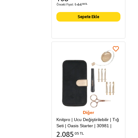
144
Önceki Fiyat:
86 TL
Sepete Ekle
Diğer
Knitpro | Ucu Değiştirilebilir | Tığ
Seti | Oasis Starter | 30981 |
2.085
05 TL