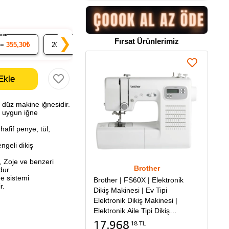
ndirim
% 7 İndirim
% 9 İndirim
❯
Fırsat Ürünlerimiz
 =
355,30₺
20
x 34.78₺ =
695,64₺
50
x 34.03₺ =
1.701,70₺
düz makine iğnesidir.
n uygun iğne
afif penye, tül,
ngeli dikiş
a, Zoje ve benzeri
Brother
dur.
e sistemi
Brother | FS60X | Elektronik
r.
Dikiş Makinesi | Ev Tipi
Elektronik Dikiş Makinesi |
Elektronik Aile Tipi Dikiş
Makinesi
17.968
18 TL