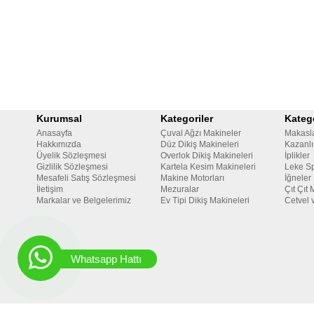
Kurumsal
Kategoriler
Katego
Anasayfa
Çuval Ağzı Makineler
Makasl
Hakkımızda
Düz Dikiş Makineleri
Kazanlı
Üyelik Sözleşmesi
Overlok Dikiş Makineleri
İplikler
Gizlilik Sözleşmesi
Kartela Kesim Makineleri
Leke Sp
Mesafeli Satış Sözleşmesi
Makine Motorları
İğneler
İletişim
Mezuralar
Çıt Çıt 
Markalar ve Belgelerimiz
Ev Tipi Dikiş Makineleri
Cetvel 
Whatsapp Hattı