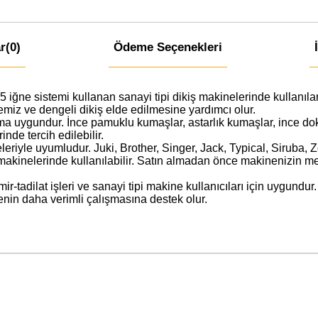
r
(0)
Ödeme Seçenekleri
ğne sistemi kullanan sanayi tipi dikiş makinelerinde kullanıl
miz ve dengeli dikiş elde edilmesine yardımcı olur.
ma uygundur. İnce pamuklu kumaşlar, astarlık kumaşlar, ince do
inde tercih edilebilir.
eriyle uyumludur. Juki, Brother, Singer, Jack, Typical, Siruba, Z
akinelerinde kullanılabilir. Satın almadan önce makinenizin me
tamir-tadilat işleri ve sanayi tipi makine kullanıcıları için uygundu
nin daha verimli çalışmasına destek olur.