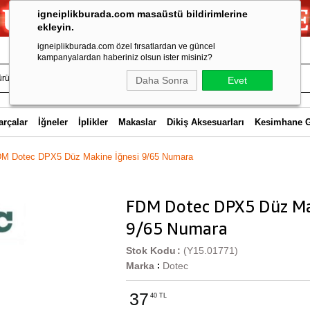
igneiplikburada.com masaüstü bildirimlerine
ekleyin.
igneiplikburada.com özel fırsatlardan ve güncel
kampanyalardan haberiniz olsun ister misiniz?
Daha Sonra
Evet
arçalar
İğneler
İplikler
Makaslar
Dikiş Aksesuarları
Kesimhane 
M Dotec DPX5 Düz Makine İğnesi 9/65 Numara
FDM Dotec DPX5 Düz Ma
9/65 Numara
Stok Kodu
(Y15.01771)
Marka
Dotec
:
37
40 TL