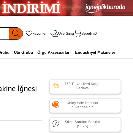
Favorilerim
0
Üye Girişi
Sepetim
0
Grubu
Ütü Grubu
Örgü Aksesuarları
Endüstriyel Makineler
750 TL ve Üzeri Kargo
kine İğnesi
Bedava
Kolay iade ile daha
güvendesiniz
Sıkça Sorulan Sorular
(S.S.S)