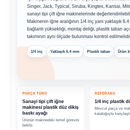
Singer, Jack, Typical, Siruba, Kingtex, Kansai, Mit
sanayi tipi çift iğne makinelerinde değerlendirilebi
Makinenin iğne aralığının 1/4 inç yani yaklaşık 6.
bağlantı yüksekliği, montaj deliği, plastik taban açı
takımının aynı ölçüde bulunması kontrol edilmelidir
1/4 inç
Yaklaşık 6.4 mm
Plastik taban
Ürün k
PARÇA TÜRÜ
REFERANS
Sanayi tipi çift iğne
1/4 inç plastik 
makinesi plastik düz dikiş
Mevcut parça ve ma
baskı ayağı
kataloğuyla karşılaştı
Ürünün makinedeki temel görevini
belirtir.