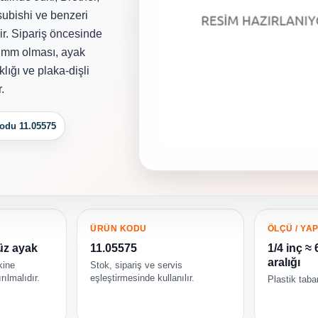
subishi ve benzeri
lir. Sipariş öncesinde
4 mm olması, ayak
klığı ve plaka-dişli
.
odu 11.05575
ÜRÜN KODU
ÖLÇÜ / YAP
düz ayak
11.05575
1/4 inç ≈
aralığı
kine
Stok, sipariş ve servis
rılmalıdır.
eşleştirmesinde kullanılır.
Plastik taba