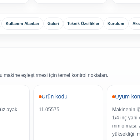
Kullanım Alanları
Galeri
Teknik Özellikler
Kurulum
Aks
 makine eşleştirmesi için temel kontrol noktaları.
Ürün kodu
Uyum kon
 düz ayak
11.05575
Makinenin iğ
1/4 inç yani 
mm olması, 
yüksekliği, m