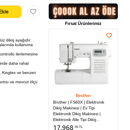
Fırsat Ürünlerimiz
düz dikiş ayağıdır.
alarında kullanıma
ontrollü ilerlemesine
rinde daha rahat
a, Kingtex ve benzeri
ntısı ve mevcut ölçü
Brother
Brother | FS60X | Elektronik
Dikiş Makinesi | Ev Tipi
Elektronik Dikiş Makinesi |
Elektronik Aile Tipi Dikiş
Makinesi
17.968
18 TL