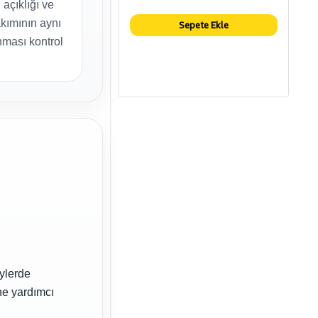
 açıklığı ve
akımının aynı
Sepete Ekle
ması kontrol
eylerde
ne yardımcı