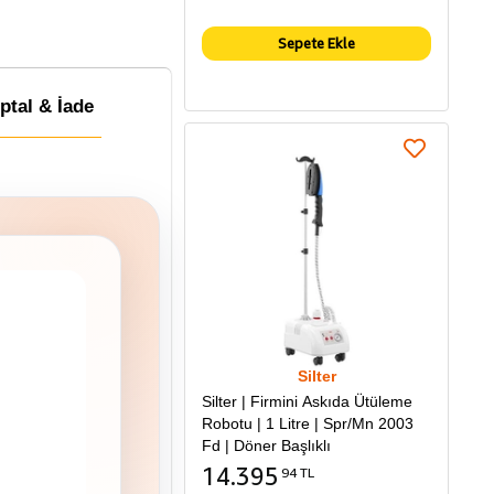
Sepete Ekle
İptal & İade
Silter
Silter | Firmini Askıda Ütüleme
Robotu | 1 Litre | Spr/Mn 2003
Fd | Döner Başlıklı
14.395
94 TL