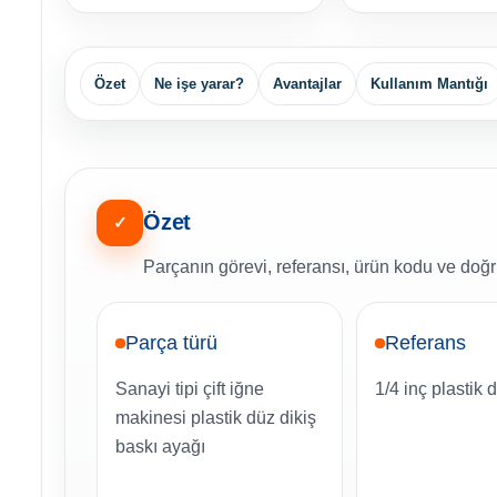
Özet
Ne işe yarar?
Avantajlar
Kullanım Mantığı
Özet
✓
Parçanın görevi, referansı, ürün kodu ve doğru
Parça türü
Referans
Sanayi tipi çift iğne
1/4 inç plastik
makinesi plastik düz dikiş
baskı ayağı