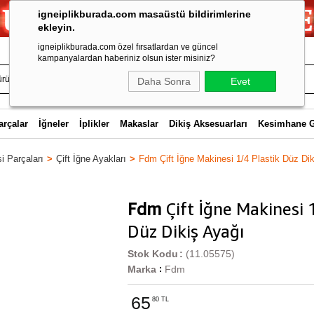
igneiplikburada.com masaüstü bildirimlerine
ekleyin.
igneiplikburada.com özel fırsatlardan ve güncel
kampanyalardan haberiniz olsun ister misiniz?
Daha Sonra
Evet
arçalar
İğneler
İplikler
Makaslar
Dikiş Aksesuarları
Kesimhane 
i Parçaları
Çift İğne Ayakları
Fdm Çift İğne Makinesi 1/4 Plastik Düz Di
Fdm
Çift İğne Makinesi 
Düz Dikiş Ayağı
Stok Kodu
(11.05575)
Marka
Fdm
:
65
80 TL