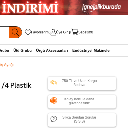
Favorilerim
0
Üye Girişi
Sepetim
0
Grubu
Ütü Grubu
Örgü Aksesuarları
Endüstriyel Makineler
kiş Ayağı
750 TL ve Üzeri Kargo
1/4 Plastik
Bedava
Kolay iade ile daha
güvendesiniz
Sıkça Sorulan Sorular
(S.S.S)