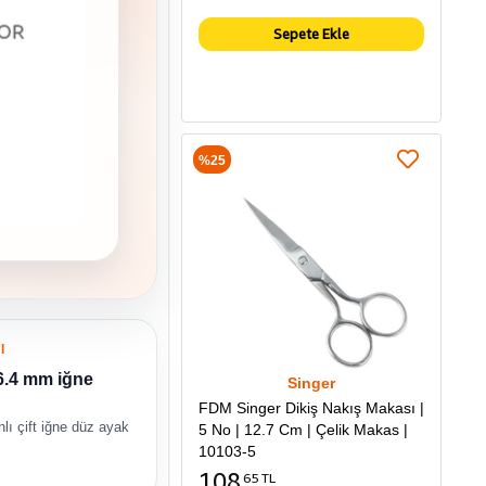
Sepete Ekle
%25
I
 6.4 mm iğne
Singer
FDM Singer Dikiş Nakış Makası |
nlı çift iğne düz ayak
5 No | 12.7 Cm | Çelik Makas |
10103-5
108
65 TL