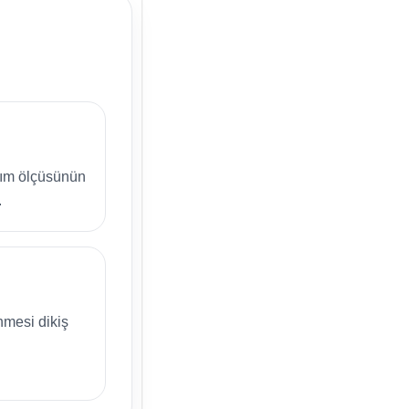
kım ölçüsünün
.
e
nmesi dikiş