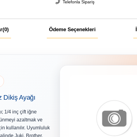
Telefonla Sipariş
r
(0)
Ödeme Seçenekleri
z Dikiş Ayağı
 1/4 inç çift iğne
tünmeyi azaltmak ve
n kullanılır. Uyumluluk
alinde Juki, Brother,