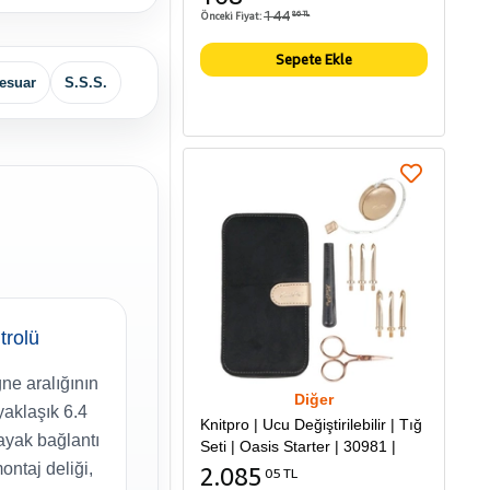
144
Önceki Fiyat:
86 TL
Sepete Ekle
esuar
S.S.S.
trolü
ne aralığının
Diğer
yaklaşık 6.4
Knitpro | Ucu Değiştirilebilir | Tığ
ayak bağlantı
Seti | Oasis Starter | 30981 |
ontaj deliği,
2.085
05 TL