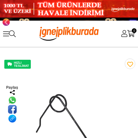
0
HIZLI
TESLİMAT
Paylaş