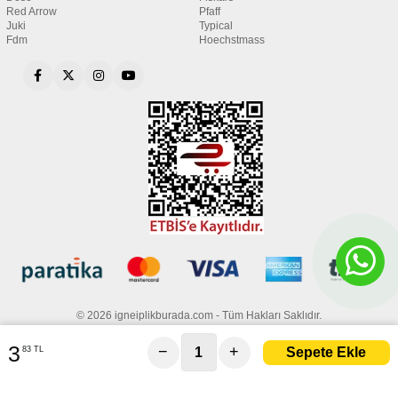
Red Arrow
Pfaff
Juki
Typical
Fdm
Hoechstmass
© 2026 igneiplikburada.com - Tüm Hakları Saklıdır.
3
−
+
83 TL