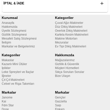
İPTAL & İADE
Kurumsal
Kategoriler
Anasayfa
Çuval Ağzı Makineler
Hakkımızda
Düz Dikiş Makineleri
Üyelik Sözleşmesi
Overlok Dikiş Makineleri
Gizlilik Sözleşmesi
Kartela Kesim Makineleri
Mesafeli Satış Sözleşmesi
Makine Motorları
İletişim
Mezuralar
Markalar ve Belgelerimiz
Ev Tipi Dikiş Makineleri
Kategoriler
Hakkımızda
Makaslar
Mağazalarımız
Kazanlı Mini Ütüler
Gizlilik & Güvenlik
İplikler
Müşteri Hizmetleri
Leke Spreyleri ve İlaçlar
Sıkça Sorulan Sorular
İğneler
Bize Ulaşın
Çıt Çıt Makineleri
Cetvel ve Riga Takımları
Markalar
Markalar
Janome
Gençler
Kai
Gazzella
Fdm Star
Saip
Dose
Fiskars