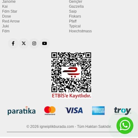
Janome
Gençler
Kai
Gazzella
Fdm Star
Saip
Dose
Fiskars
Red Arrow
Pfaff
Juki
Typical
Fdm
Hoechstmass
© 2026 igneiplikburada.com - Tüm Hakları Saklıdır.