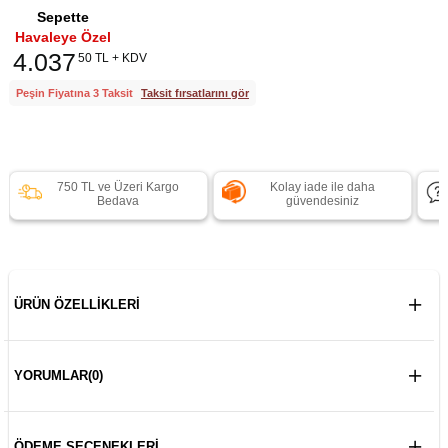
Sepette
Havaleye Özel
4.037
50 TL + KDV
Peşin Fiyatına 3 Taksit
Taksit fırsatlarını gör
750 TL ve Üzeri Kargo
Kolay iade ile daha
Bedava
güvendesiniz
ÜRÜN ÖZELLIKLERI
YORUMLAR
(0)
ÖDEME SEÇENEKLERI