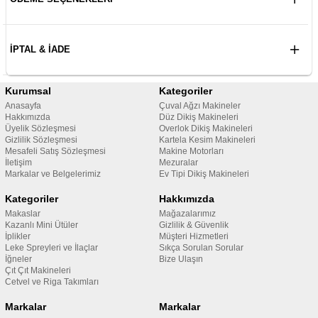
İPTAL & İADE
Kurumsal
Kategoriler
Anasayfa
Çuval Ağzı Makineler
Hakkımızda
Düz Dikiş Makineleri
Üyelik Sözleşmesi
Overlok Dikiş Makineleri
Gizlilik Sözleşmesi
Kartela Kesim Makineleri
Mesafeli Satış Sözleşmesi
Makine Motorları
İletişim
Mezuralar
Markalar ve Belgelerimiz
Ev Tipi Dikiş Makineleri
Kategoriler
Hakkımızda
Makaslar
Mağazalarımız
Kazanlı Mini Ütüler
Gizlilik & Güvenlik
İplikler
Müşteri Hizmetleri
Leke Spreyleri ve İlaçlar
Sıkça Sorulan Sorular
İğneler
Bize Ulaşın
Çıt Çıt Makineleri
Cetvel ve Riga Takımları
Markalar
Markalar