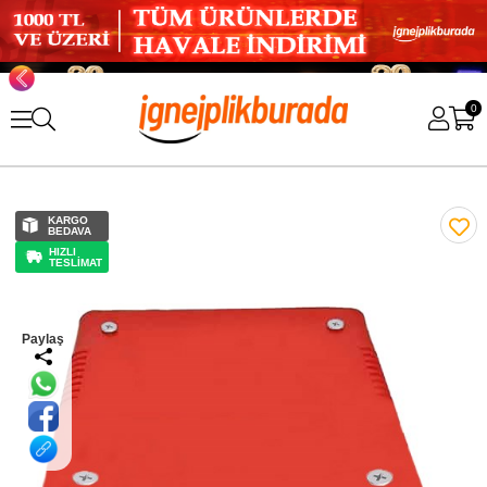
0
KARGO
BEDAVA
HIZLI
TESLİMAT
Paylaş