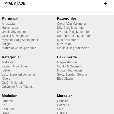
İPTAL & İADE
Kurumsal
Kategoriler
Anasayfa
Çuval Ağzı Makineler
Hakkımızda
Düz Dikiş Makineleri
Üyelik Sözleşmesi
Overlok Dikiş Makineleri
Gizlilik Sözleşmesi
Kartela Kesim Makineleri
Mesafeli Satış Sözleşmesi
Makine Motorları
İletişim
Mezuralar
Markalar ve Belgelerimiz
Ev Tipi Dikiş Makineleri
Kategoriler
Hakkımızda
Makaslar
Mağazalarımız
Kazanlı Mini Ütüler
Gizlilik & Güvenlik
İplikler
Müşteri Hizmetleri
Leke Spreyleri ve İlaçlar
Sıkça Sorulan Sorular
İğneler
Bize Ulaşın
Çıt Çıt Makineleri
Cetvel ve Riga Takımları
Markalar
Markalar
Janome
Gençler
Kai
Gazzella
Fdm Star
Saip
Dose
Fiskars