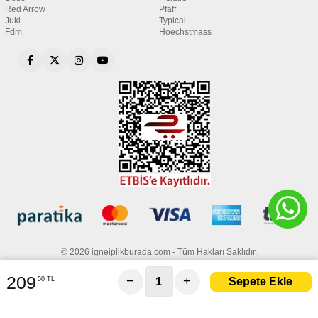
Red Arrow
Pfaff
Juki
Typical
Fdm
Hoechstmass
© 2026 igneiplikburada.com - Tüm Hakları Saklıdır.
209
−
+
50 TL