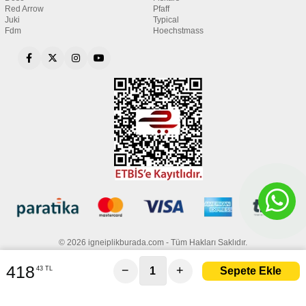
Red Arrow
Pfaff
Juki
Typical
Fdm
Hoechstmass
© 2026 igneiplikburada.com - Tüm Hakları Saklıdır.
418
−
+
43 TL