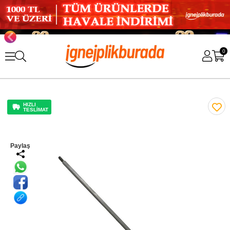
0
HIZLI
TESLİMAT
Paylaş