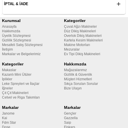
İPTAL & İADE
Kurumsal
Kategoriler
Anasayfa
Çuval Ağzı Makineler
Hakkımızda
Düz Dikiş Makineleri
Üyelik Sözleşmesi
Overlok Dikiş Makineleri
Gizlilik Sözleşmesi
Kartela Kesim Makineleri
Mesafeli Satış Sözleşmesi
Makine Motorları
İletişim
Mezuralar
Markalar ve Belgelerimiz
Ev Tipi Dikiş Makineleri
Kategoriler
Hakkımızda
Makaslar
Mağazalarımız
Kazanlı Mini Ütüler
Gizlilik & Güvenlik
İplikler
Müşteri Hizmetleri
Leke Spreyleri ve İlaçlar
Sıkça Sorulan Sorular
İğneler
Bize Ulaşın
Çıt Çıt Makineleri
Cetvel ve Riga Takımları
Markalar
Markalar
Janome
Gençler
Kai
Gazzella
Fdm Star
Saip
Dose
Fiskars