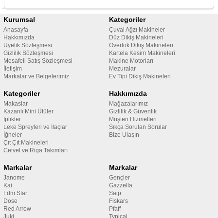
Kurumsal
Kategoriler
Anasayfa
Çuval Ağzı Makineler
Hakkımızda
Düz Dikiş Makineleri
Üyelik Sözleşmesi
Overlok Dikiş Makineleri
Gizlilik Sözleşmesi
Kartela Kesim Makineleri
Mesafeli Satış Sözleşmesi
Makine Motorları
İletişim
Mezuralar
Markalar ve Belgelerimiz
Ev Tipi Dikiş Makineleri
Kategoriler
Hakkımızda
Makaslar
Mağazalarımız
Kazanlı Mini Ütüler
Gizlilik & Güvenlik
İplikler
Müşteri Hizmetleri
Leke Spreyleri ve İlaçlar
Sıkça Sorulan Sorular
İğneler
Bize Ulaşın
Çıt Çıt Makineleri
Cetvel ve Riga Takımları
Markalar
Markalar
Janome
Gençler
Kai
Gazzella
Fdm Star
Saip
Dose
Fiskars
Red Arrow
Pfaff
Juki
Typical