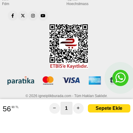
Fdm
Hoechstmass
© 2026 igneiplikburada.com - Tüm Hakları Saklıdır.
56
−
+
90 TL