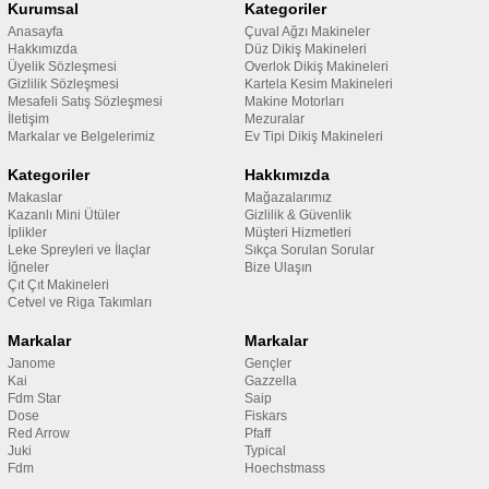
Kurumsal
Kategoriler
Anasayfa
Çuval Ağzı Makineler
Hakkımızda
Düz Dikiş Makineleri
Üyelik Sözleşmesi
Overlok Dikiş Makineleri
Gizlilik Sözleşmesi
Kartela Kesim Makineleri
Mesafeli Satış Sözleşmesi
Makine Motorları
İletişim
Mezuralar
Markalar ve Belgelerimiz
Ev Tipi Dikiş Makineleri
Kategoriler
Hakkımızda
Makaslar
Mağazalarımız
Kazanlı Mini Ütüler
Gizlilik & Güvenlik
İplikler
Müşteri Hizmetleri
Leke Spreyleri ve İlaçlar
Sıkça Sorulan Sorular
İğneler
Bize Ulaşın
Çıt Çıt Makineleri
Cetvel ve Riga Takımları
Markalar
Markalar
Janome
Gençler
Kai
Gazzella
Fdm Star
Saip
Dose
Fiskars
Red Arrow
Pfaff
Juki
Typical
Fdm
Hoechstmass