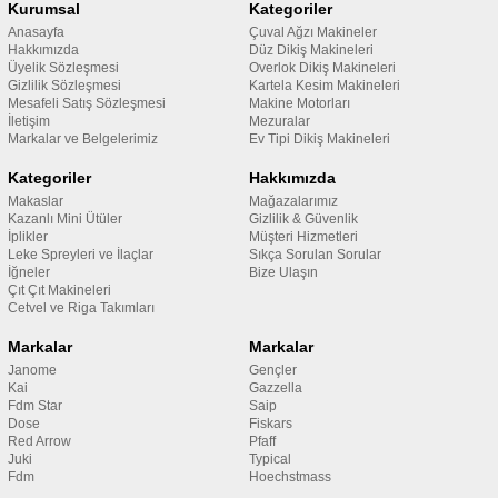
Kurumsal
Kategoriler
Anasayfa
Çuval Ağzı Makineler
Hakkımızda
Düz Dikiş Makineleri
Üyelik Sözleşmesi
Overlok Dikiş Makineleri
Gizlilik Sözleşmesi
Kartela Kesim Makineleri
Mesafeli Satış Sözleşmesi
Makine Motorları
İletişim
Mezuralar
Markalar ve Belgelerimiz
Ev Tipi Dikiş Makineleri
Kategoriler
Hakkımızda
Makaslar
Mağazalarımız
Kazanlı Mini Ütüler
Gizlilik & Güvenlik
İplikler
Müşteri Hizmetleri
Leke Spreyleri ve İlaçlar
Sıkça Sorulan Sorular
İğneler
Bize Ulaşın
Çıt Çıt Makineleri
Cetvel ve Riga Takımları
Markalar
Markalar
Janome
Gençler
Kai
Gazzella
Fdm Star
Saip
Dose
Fiskars
Red Arrow
Pfaff
Juki
Typical
Fdm
Hoechstmass