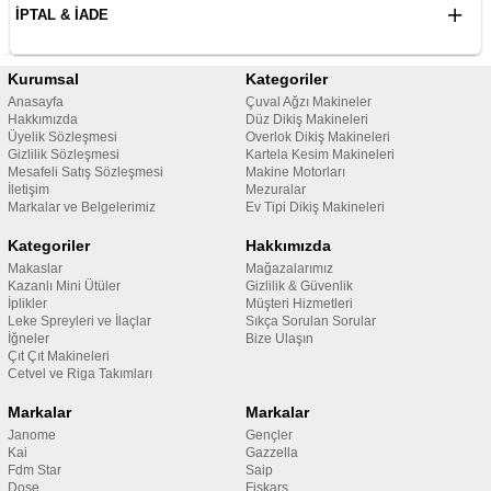
İPTAL & İADE
Kurumsal
Kategoriler
Anasayfa
Çuval Ağzı Makineler
Hakkımızda
Düz Dikiş Makineleri
Üyelik Sözleşmesi
Overlok Dikiş Makineleri
Gizlilik Sözleşmesi
Kartela Kesim Makineleri
Mesafeli Satış Sözleşmesi
Makine Motorları
İletişim
Mezuralar
Markalar ve Belgelerimiz
Ev Tipi Dikiş Makineleri
Kategoriler
Hakkımızda
Makaslar
Mağazalarımız
Kazanlı Mini Ütüler
Gizlilik & Güvenlik
İplikler
Müşteri Hizmetleri
Leke Spreyleri ve İlaçlar
Sıkça Sorulan Sorular
İğneler
Bize Ulaşın
Çıt Çıt Makineleri
Cetvel ve Riga Takımları
Markalar
Markalar
Janome
Gençler
Kai
Gazzella
Fdm Star
Saip
Dose
Fiskars