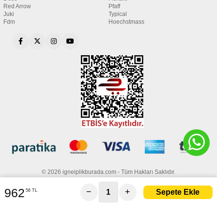
Red Arrow
Pfaff
Juki
Typical
Fdm
Hoechstmass
© 2026 igneiplikburada.com - Tüm Hakları Saklıdır.
962
−
+
56 TL