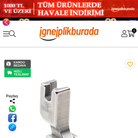
0
KARGO
BEDAVA
HIZLI
TESLİMAT
Paylaş