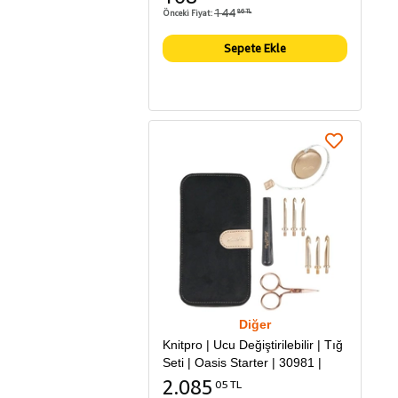
144
Önceki Fiyat:
86 TL
Sepete Ekle
Diğer
Knitpro | Ucu Değiştirilebilir | Tığ
Seti | Oasis Starter | 30981 |
2.085
05 TL