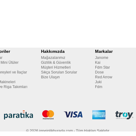
riler
Hakkımızda
Markalar
ar
Mağazalarımız
Janome
 Mini Ütüler
Gizlilik & Güvenlik
Kai
Müşteri Hizmetleri
Fdm Star
reyleri ve İlaçlar
Sıkça Sorulan Sorular
Dose
Bize Ulaşın
Red Arrow
Makineleri
Juki
ve Riga Takımları
Fdm
© 2026 igneiplikburada.com - Tüm Hakları Saklıdır.