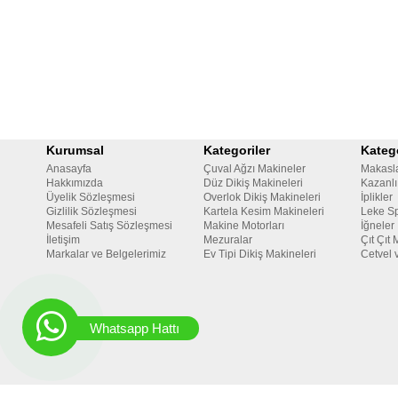
Kurumsal
Kategoriler
Katego
Anasayfa
Çuval Ağzı Makineler
Makasl
Hakkımızda
Düz Dikiş Makineleri
Kazanlı
Üyelik Sözleşmesi
Overlok Dikiş Makineleri
İplikler
Gizlilik Sözleşmesi
Kartela Kesim Makineleri
Leke Sp
Mesafeli Satış Sözleşmesi
Makine Motorları
İğneler
İletişim
Mezuralar
Çıt Çıt 
Markalar ve Belgelerimiz
Ev Tipi Dikiş Makineleri
Cetvel 
Whatsapp Hattı