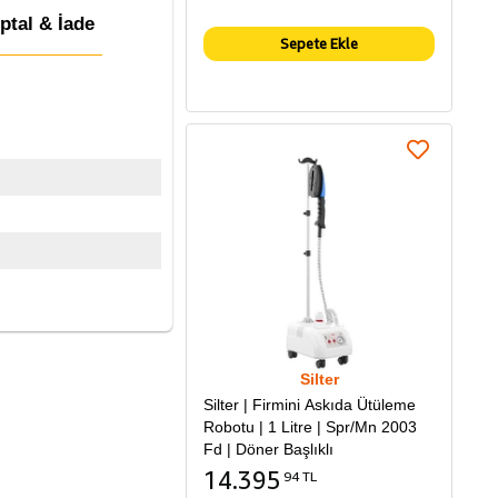
İptal & İade
Sepete Ekle
Silter
Silter | Firmini Askıda Ütüleme
Robotu | 1 Litre | Spr/Mn 2003
Fd | Döner Başlıklı
14.395
94 TL