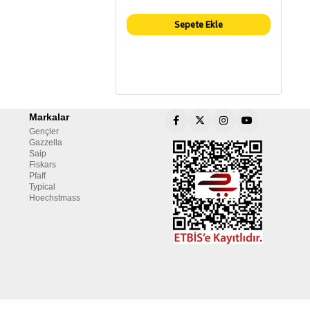
Sepete Ekle
Markalar
Gençler
Gazzella
Saip
Fiskars
Pfaff
Typical
Hoechstmass