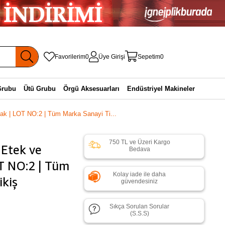
Favorilerim
0
Üye Girişi
Sepetim
0
Grubu
Ütü Grubu
Örgü Aksesuarları
Endüstriyel Makineler
k | LOT NO:2 | Tüm Marka Sanayi Ti...
750 TL ve Üzeri Kargo
Etek ve
Bedava
T NO:2 | Tüm
Kolay iade ile daha
ikiş
güvendesiniz
Sıkça Sorulan Sorular
(S.S.S)