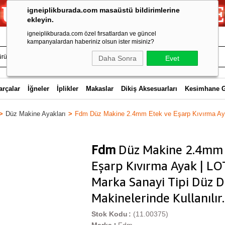
igneiplikburada.com masaüstü bildirimlerine
ekleyin.
igneiplikburada.com özel fırsatlardan ve güncel
kampanyalardan haberiniz olsun ister misiniz?
Daha Sonra
Evet
arçalar
İğneler
İplikler
Makaslar
Dikiş Aksesuarları
Kesimhane 
Düz Makine Ayakları
Fdm Düz Makine 2.4mm Etek ve Eşarp Kıvırma Aya
Fdm
Düz Makine 2.4mm 
Eşarp Kıvırma Ayak | LO
Marka Sanayi Tipi Düz D
Makinelerinde Kullanılır.
Stok Kodu
(11.00375)