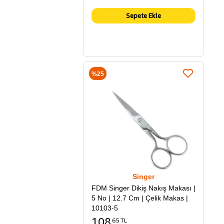
Sepete Ekle
%25
Singer
FDM Singer Dikiş Nakış Makası |
5 No | 12.7 Cm | Çelik Makas |
10103-5
108
65 TL