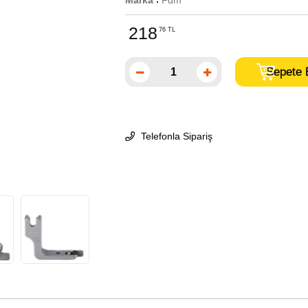
Marka
Fdm
:
218
76 TL
Telefonla Sipariş