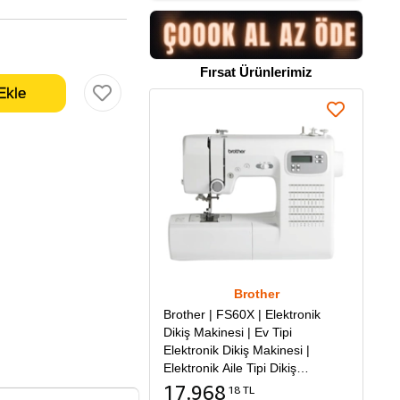
Fırsat Ürünlerimiz
Brother
Brother | FS60X | Elektronik
Dikiş Makinesi | Ev Tipi
Elektronik Dikiş Makinesi |
Elektronik Aile Tipi Dikiş
Makinesi
17.968
18 TL