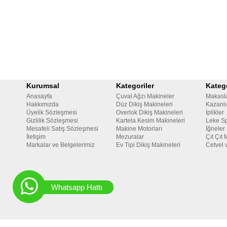
Kurumsal
Kategoriler
Katego
Anasayfa
Çuval Ağzı Makineler
Makasl
Hakkımızda
Düz Dikiş Makineleri
Kazanlı
Üyelik Sözleşmesi
Overlok Dikiş Makineleri
İplikler
Gizlilik Sözleşmesi
Kartela Kesim Makineleri
Leke Sp
Mesafeli Satış Sözleşmesi
Makine Motorları
İğneler
İletişim
Mezuralar
Çıt Çıt 
Markalar ve Belgelerimiz
Ev Tipi Dikiş Makineleri
Cetvel 
Whatsapp Hattı