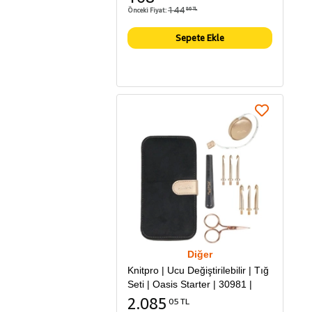
144
Önceki Fiyat:
86 TL
Sepete Ekle
Diğer
Knitpro | Ucu Değiştirilebilir | Tığ
Seti | Oasis Starter | 30981 |
2.085
05 TL