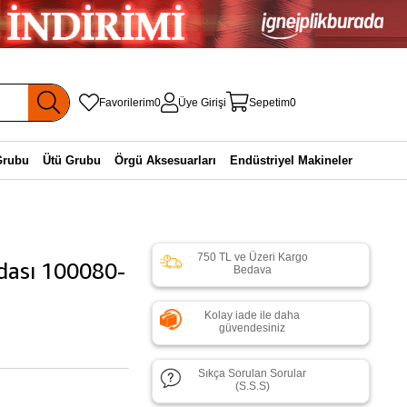
Favorilerim
0
Üye Girişi
Sepetim
0
Grubu
Ütü Grubu
Örgü Aksesuarları
Endüstriyel Makineler
750 TL ve Üzeri Kargo
idası 100080-
Bedava
Kolay iade ile daha
güvendesiniz
Sıkça Sorulan Sorular
(S.S.S)