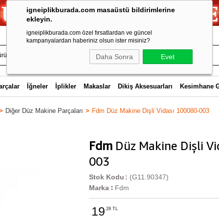
igneiplikburada.com masaüstü bildirimlerine
ekleyin.
igneiplikburada.com özel fırsatlardan ve güncel
kampanyalardan haberiniz olsun ister misiniz?
Daha Sonra
Evet
arçalar
İğneler
İplikler
Makaslar
Dikiş Aksesuarları
Kesimhane 
Diğer Düz Makine Parçaları
Fdm Düz Makine Dişli Vidası 100080-003
Fdm
Düz Makine Dişli V
003
Stok Kodu
(G11.90347)
Marka
Fdm
:
19
28 TL