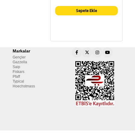
Sepete Ekle
Markalar
Gençler
Gazzella
Saip
Fiskars
Pfaff
Typical
Hoechstmass