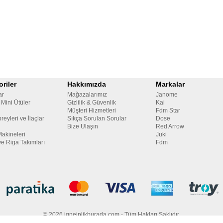
riler
Hakkımızda
Markalar
ar
Mağazalarımız
Janome
 Mini Ütüler
Gizlilik & Güvenlik
Kai
Müşteri Hizmetleri
Fdm Star
reyleri ve İlaçlar
Sıkça Sorulan Sorular
Dose
Bize Ulaşın
Red Arrow
Makineleri
Juki
ve Riga Takımları
Fdm
© 2026 igneiplikburada.com - Tüm Hakları Saklıdır.