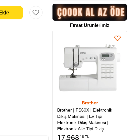
Fırsat Ürünlerimiz
Brother
Brother | FS60X | Elektronik
Dikiş Makinesi | Ev Tipi
Elektronik Dikiş Makinesi |
Elektronik Aile Tipi Dikiş
Makinesi
17.968
18 TL