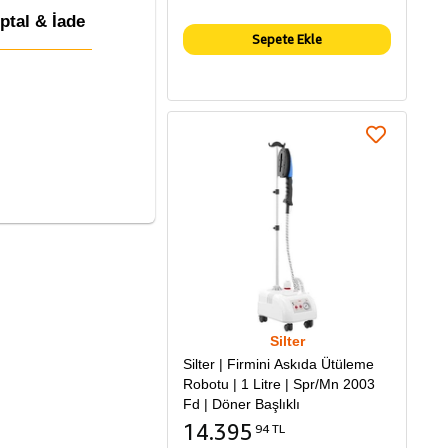
İptal & İade
Sepete Ekle
Silter
Silter | Firmini Askıda Ütüleme
Robotu | 1 Litre | Spr/Mn 2003
Fd | Döner Başlıklı
14.395
94 TL