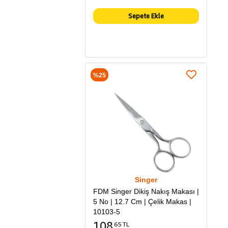
Sepete Ekle
%25
Singer
FDM Singer Dikiş Nakış Makası |
5 No | 12.7 Cm | Çelik Makas |
10103-5
108
65 TL