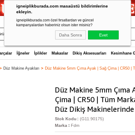
igneiplikburada.com masaüstü bildirimlerine
ekleyin.
igneiplikburada.com özel fırsatlardan ve güncel
kampanyalardan haberiniz olsun ister misiniz?
Daha Sonra
Evet
arçalar
İğneler
İplikler
Makaslar
Dikiş Aksesuarları
Kesimhane 
Düz Makine Ayakları
Düz Makine 5mm Çıma Ayak | Sağ Çima | CR50 | Tü
Düz Makine 5mm Çıma A
Çima | CR50 | Tüm Marka
Düz Dikiş Makinelerinde K
Stok Kodu
(G11.90175)
Marka
Fdm
: