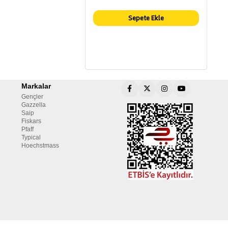
Sepete Ekle
Markalar
Gençler
Gazzella
Saip
Fiskars
Pfaff
Typical
Hoechstmass