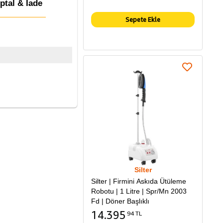
İptal & İade
Sepete Ekle
Silter
Silter | Firmini Askıda Ütüleme
Robotu | 1 Litre | Spr/Mn 2003
Fd | Döner Başlıklı
14.395
94 TL