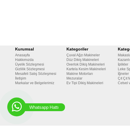
Kurumsal
Kategoriler
Katego
Anasayfa
Çuval Ağzı Makineler
Makasl
Hakkımızda
Düz Dikiş Makineleri
Kazanlı
Üyelik Sözleşmesi
Overlok Dikiş Makineleri
İplikler
Gizlilik Sözleşmesi
Kartela Kesim Makineleri
Leke Sp
Mesafeli Satış Sözleşmesi
Makine Motorları
İğneler
İletişim
Mezuralar
Çıt Çıt 
Markalar ve Belgelerimiz
Ev Tipi Dikiş Makineleri
Cetvel 
Whatsapp Hattı