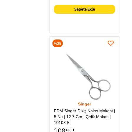
Sepete Ekle
%25
Singer
FDM Singer Dikiş Nakış Makası |
5 No | 12.7 Cm | Çelik Makas |
10103-5
108
65 TL