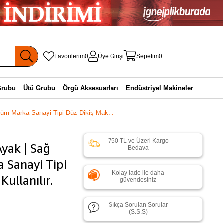
Favorilerim
0
Üye Girişi
Sepetim
0
Grubu
Ütü Grubu
Örgü Aksesuarları
Endüstriyel Makineler
m Marka Sanayi Tipi Düz Dikiş Mak...
750 TL ve Üzeri Kargo
yak | Sağ
Bedava
 Sanayi Tipi
Kolay iade ile daha
ullanılır.
güvendesiniz
Sıkça Sorulan Sorular
(S.S.S)