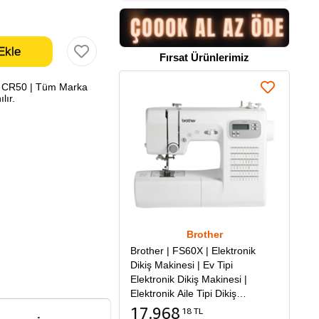
Fırsat Ürünlerimiz
| CR50 | Tüm Marka
lır.
Brother
Brother | FS60X | Elektronik
Dikiş Makinesi | Ev Tipi
Elektronik Dikiş Makinesi |
Elektronik Aile Tipi Dikiş
Makinesi
17.968
18 TL