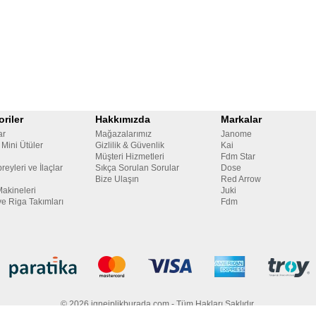
riler
Hakkımızda
Markalar
ar
Mağazalarımız
Janome
 Mini Ütüler
Gizlilik & Güvenlik
Kai
Müşteri Hizmetleri
Fdm Star
reyleri ve İlaçlar
Sıkça Sorulan Sorular
Dose
Bize Ulaşın
Red Arrow
Makineleri
Juki
ve Riga Takımları
Fdm
© 2026 igneiplikburada.com - Tüm Hakları Saklıdır.