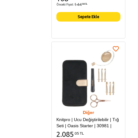
144
Önceki Fiyat:
86 TL
Sepete Ekle
Diğer
Knitpro | Ucu Değiştirilebilir | Tığ
Seti | Oasis Starter | 30981 |
2.085
05 TL