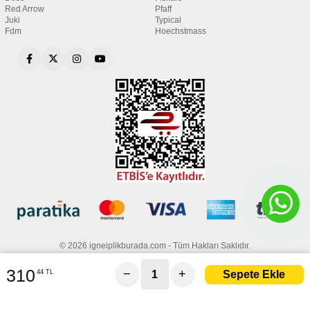
Red Arrow
Pfaff
Juki
Typical
Fdm
Hoechstmass
© 2026 igneiplikburada.com - Tüm Hakları Saklıdır.
310
−
+
44 TL