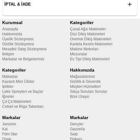
İPTAL & İADE
Kurumsal
Kategoriler
Anasayfa
Çuval Ağzı Makineler
Hakkımızda
Düz Dikiş Makineleri
Üyelik Sözleşmesi
Overlok Dikiş Makineleri
Gizlilik Sözleşmesi
Kartela Kesim Makineleri
Mesafeli Satış Sözleşmesi
Makine Motorları
İletişim
Mezuralar
Markalar ve Belgelerimiz
Ev Tipi Dikiş Makineleri
Kategoriler
Hakkımızda
Makaslar
Mağazalarımız
Kazanlı Mini Ütüler
Gizlilik & Güvenlik
İplikler
Müşteri Hizmetleri
Leke Spreyleri ve İlaçlar
Sıkça Sorulan Sorular
İğneler
Bize Ulaşın
Çıt Çıt Makineleri
Cetvel ve Riga Takımları
Markalar
Markalar
Janome
Gençler
Kai
Gazzella
Fdm Star
Saip
Dose
Fiskars