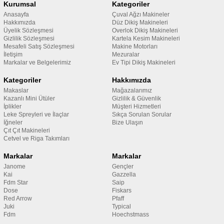
Kurumsal
Kategoriler
Anasayfa
Çuval Ağzı Makineler
Hakkımızda
Düz Dikiş Makineleri
Üyelik Sözleşmesi
Overlok Dikiş Makineleri
Gizlilik Sözleşmesi
Kartela Kesim Makineleri
Mesafeli Satış Sözleşmesi
Makine Motorları
İletişim
Mezuralar
Markalar ve Belgelerimiz
Ev Tipi Dikiş Makineleri
Kategoriler
Hakkımızda
Makaslar
Mağazalarımız
Kazanlı Mini Ütüler
Gizlilik & Güvenlik
İplikler
Müşteri Hizmetleri
Leke Spreyleri ve İlaçlar
Sıkça Sorulan Sorular
İğneler
Bize Ulaşın
Çıt Çıt Makineleri
Cetvel ve Riga Takımları
Markalar
Markalar
Janome
Gençler
Kai
Gazzella
Fdm Star
Saip
Dose
Fiskars
Red Arrow
Pfaff
Juki
Typical
Fdm
Hoechstmass