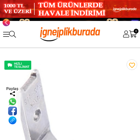
0
HIZLI
TESLİMAT
Paylaş