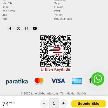
Fdm Star
Saip
Dose
Fiskars
Red Arrow
Pfaff
Juki
Typical
Fdm
Hoechstmass
© 2026 igneiplikburada.com - Tüm Hakları Saklıdır.
74
−
+
08 TL