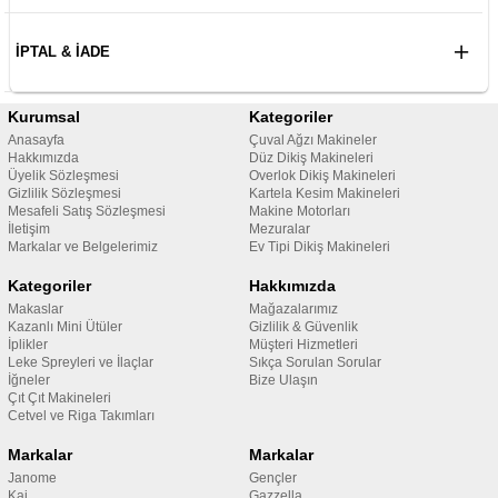
İPTAL & İADE
Kurumsal
Kategoriler
Anasayfa
Çuval Ağzı Makineler
Hakkımızda
Düz Dikiş Makineleri
Üyelik Sözleşmesi
Overlok Dikiş Makineleri
Gizlilik Sözleşmesi
Kartela Kesim Makineleri
Mesafeli Satış Sözleşmesi
Makine Motorları
İletişim
Mezuralar
Markalar ve Belgelerimiz
Ev Tipi Dikiş Makineleri
Kategoriler
Hakkımızda
Makaslar
Mağazalarımız
Kazanlı Mini Ütüler
Gizlilik & Güvenlik
İplikler
Müşteri Hizmetleri
Leke Spreyleri ve İlaçlar
Sıkça Sorulan Sorular
İğneler
Bize Ulaşın
Çıt Çıt Makineleri
Cetvel ve Riga Takımları
Markalar
Markalar
Janome
Gençler
Kai
Gazzella