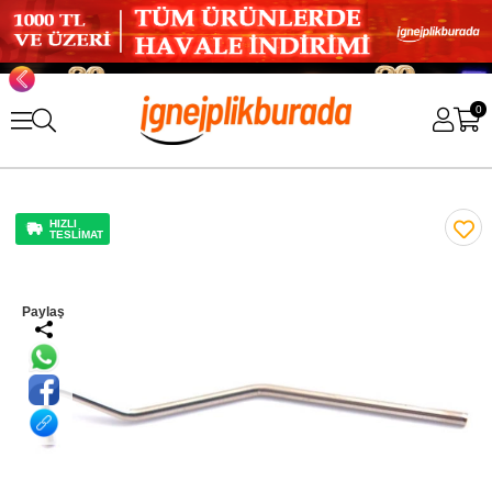
0
HIZLI
TESLİMAT
Paylaş