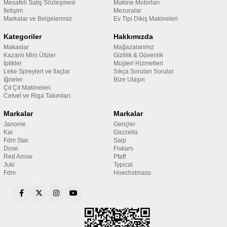
Mesafeli Satış Sözleşmesi
Makine Motorları
İletişim
Mezuralar
Markalar ve Belgelerimiz
Ev Tipi Dikiş Makineleri
Kategoriler
Hakkımızda
Makaslar
Mağazalarımız
Kazanlı Mini Ütüler
Gizlilik & Güvenlik
İplikler
Müşteri Hizmetleri
Leke Spreyleri ve İlaçlar
Sıkça Sorulan Sorular
İğneler
Bize Ulaşın
Çıt Çıt Makineleri
Cetvel ve Riga Takımları
Markalar
Markalar
Janome
Gençler
Kai
Gazzella
Fdm Star
Saip
Dose
Fiskars
Red Arrow
Pfaff
Juki
Typical
Fdm
Hoechstmass