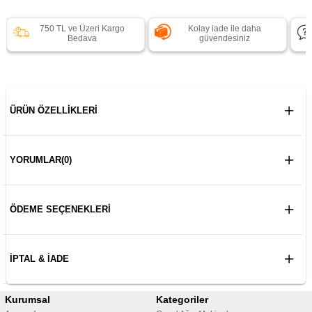
750 TL ve Üzeri Kargo
Kolay iade ile daha
Bedava
güvendesiniz
ÜRÜN ÖZELLIKLERI
YORUMLAR
(0)
ÖDEME SEÇENEKLERI
İPTAL & İADE
Kurumsal
Kategoriler