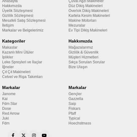
Anasayfa
Çuval Ağzı Makineler
Hakkımızda
Düz Dikiş Makineleri
Üyelik Sözleşmesi
Overlok Dikiş Makineleri
Gizlilik Sözleşmesi
Kartela Kesim Makineleri
Mesafeli Satış Sözleşmesi
Makine Motorları
İletişim
Mezuralar
Markalar ve Belgelerimiz
Ev Tipi Dikiş Makineleri
Kategoriler
Hakkımızda
Makaslar
Mağazalarımız
Kazanlı Mini Ütüler
Gizlilik & Güvenlik
İplikler
Müşteri Hizmetleri
Leke Spreyleri ve İlaçlar
Sıkça Sorulan Sorular
İğneler
Bize Ulaşın
Çıt Çıt Makineleri
Cetvel ve Riga Takımları
Markalar
Markalar
Janome
Gençler
Kai
Gazzella
Fdm Star
Saip
Dose
Fiskars
Red Arrow
Pfaff
Juki
Typical
Fdm
Hoechstmass