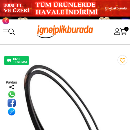
0
HIZLI
TESLİMAT
Paylaş