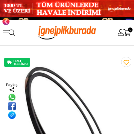
0
HIZLI
TESLİMAT
Paylaş