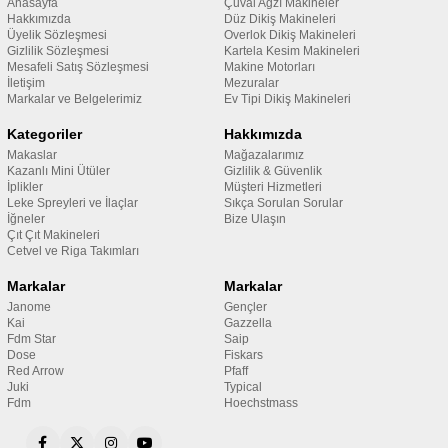
Anasayfa
Çuval Ağzı Makineler
Hakkımızda
Düz Dikiş Makineleri
Üyelik Sözleşmesi
Overlok Dikiş Makineleri
Gizlilik Sözleşmesi
Kartela Kesim Makineleri
Mesafeli Satış Sözleşmesi
Makine Motorları
İletişim
Mezuralar
Markalar ve Belgelerimiz
Ev Tipi Dikiş Makineleri
Kategoriler
Hakkımızda
Makaslar
Mağazalarımız
Kazanlı Mini Ütüler
Gizlilik & Güvenlik
İplikler
Müşteri Hizmetleri
Leke Spreyleri ve İlaçlar
Sıkça Sorulan Sorular
İğneler
Bize Ulaşın
Çıt Çıt Makineleri
Cetvel ve Riga Takımları
Markalar
Markalar
Janome
Gençler
Kai
Gazzella
Fdm Star
Saip
Dose
Fiskars
Red Arrow
Pfaff
Juki
Typical
Fdm
Hoechstmass