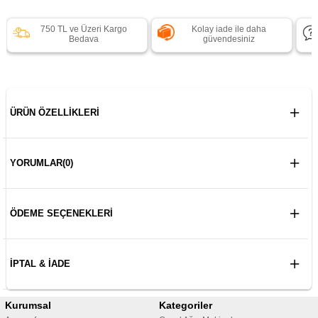
750 TL ve Üzeri Kargo
Kolay iade ile daha
Bedava
güvendesiniz
ÜRÜN ÖZELLIKLERI
YORUMLAR
(0)
ÖDEME SEÇENEKLERI
İPTAL & İADE
Kurumsal
Kategoriler