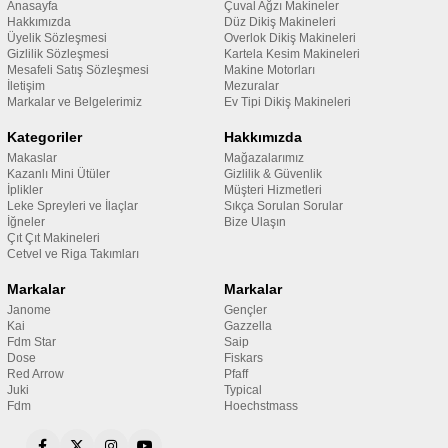
Anasayfa
Çuval Ağzı Makineler
Hakkımızda
Düz Dikiş Makineleri
Üyelik Sözleşmesi
Overlok Dikiş Makineleri
Gizlilik Sözleşmesi
Kartela Kesim Makineleri
Mesafeli Satış Sözleşmesi
Makine Motorları
İletişim
Mezuralar
Markalar ve Belgelerimiz
Ev Tipi Dikiş Makineleri
Kategoriler
Hakkımızda
Makaslar
Mağazalarımız
Kazanlı Mini Ütüler
Gizlilik & Güvenlik
İplikler
Müşteri Hizmetleri
Leke Spreyleri ve İlaçlar
Sıkça Sorulan Sorular
İğneler
Bize Ulaşın
Çıt Çıt Makineleri
Cetvel ve Riga Takımları
Markalar
Markalar
Janome
Gençler
Kai
Gazzella
Fdm Star
Saip
Dose
Fiskars
Red Arrow
Pfaff
Juki
Typical
Fdm
Hoechstmass