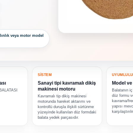
alınlık veya motor model
SİSTEM
UYUMLUL
ası
Sanayi tipi kavramalı dikiş
Model ve 
makinesi motoru
 BALATASI
Balatanın iç 
düz formu v
Kavramalı tip dikiş makinesi
kavrama/fre
motorunda hareket aktarımı ve
yapısı mevc
kontrollü duruşla ilişkili sürtünme
karşılaştırıl
yüzeyinde kullanılan düz formdaki
balata yedek parçasıdır.