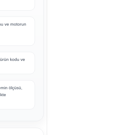
rmu ve motorun
ürün kodu ve
emin ölçüsü,
ikte