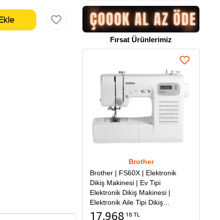
Fırsat Ürünlerimiz
Brother
Brother | FS60X | Elektronik
Dikiş Makinesi | Ev Tipi
Elektronik Dikiş Makinesi |
Elektronik Aile Tipi Dikiş
Makinesi
17.968
18 TL