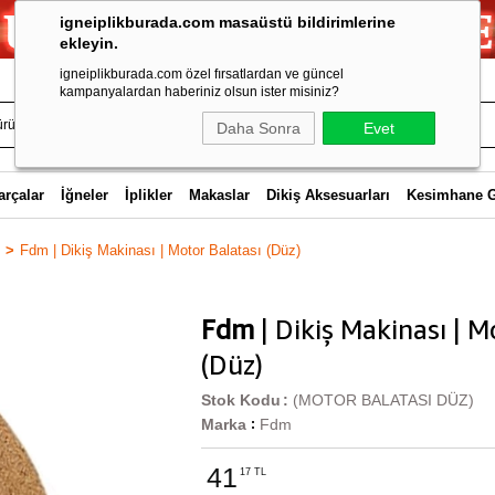
igneiplikburada.com masaüstü bildirimlerine
ekleyin.
igneiplikburada.com özel fırsatlardan ve güncel
kampanyalardan haberiniz olsun ister misiniz?
Daha Sonra
Evet
arçalar
İğneler
İplikler
Makaslar
Dikiş Aksesuarları
Kesimhane 
Fdm | Dikiş Makinası | Motor Balatası (Düz)
Fdm
| Dikiş Makinası | M
(Düz)
Stok Kodu
(MOTOR BALATASI DÜZ)
Marka
Fdm
:
41
17 TL