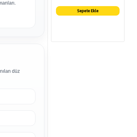
manları.
Sepete Ekle
anılan düz