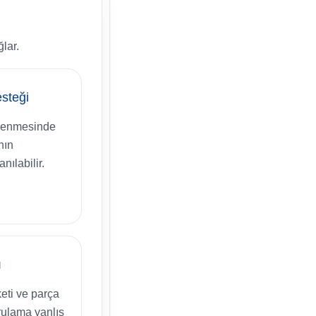
lar.
steği
ilenmesinde
nın
ılabilir.
ı
eti ve parça
ulama yanlış