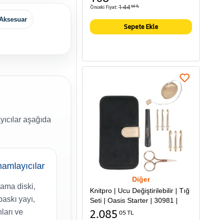
144
Önceki Fiyat:
86 TL
Aksesuar
Sepete Ekle
yıcılar aşağıda
amlayıcılar
Diğer
ama diski,
Knitpro | Ucu Değiştirilebilir | Tığ
baskı yayı,
Seti | Oasis Starter | 30981 |
2.085
ları ve
05 TL