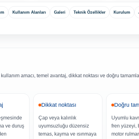
yum
Kullanım Alanları
Galeri
Teknik Özellikler
Kurulum
 kullanım amacı, temel avantaj, dikkat noktası ve doğru tamamla
aj
Dikkat noktası
Doğru tam
leşmesinde
Çap veya kalınlık
Uyumlu kavr
a ve duruş
uyumsuzluğu düzensiz
fren yüzeyi, 
den
temas, kayma ve ısınmaya
motor rulman