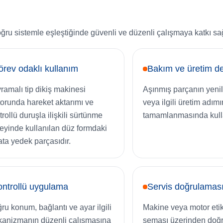
oğru sistemle eşleştiğinde güvenli ve düzenli çalışmaya katkı sağ
rev odaklı kullanım
Bakım ve üretim de
ramalı tip dikiş makinesi
Aşınmış parçanın yen
orunda hareket aktarımı ve
veya ilgili üretim adımı
trollü duruşla ilişkili sürtünme
tamamlanmasında kullan
eyinde kullanılan düz formdaki
ata yedek parçasıdır.
ntrollü uygulama
Servis doğrulamas
ru konum, bağlantı ve ayar ilgili
Makine veya motor etik
anizmanın düzenli çalışmasına
şeması üzerinden doğr