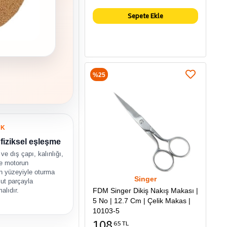
Sepete Ekle
%25
UK
fiziksel eşleşme
ve dış çapı, kalınlığı,
e motorun
n yüzeyiyle oturma
Singer
ut parçayla
FDM Singer Dikiş Nakış Makası |
malıdır.
5 No | 12.7 Cm | Çelik Makas |
10103-5
108
65 TL