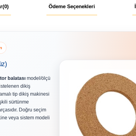
r
(0)
Ödeme Seçenekleri
rı
üz)
or balatası
model/ölçü
istelenen dikiş
amalı tip dikiş makinesi
şkili sürtünme
rçasıdır. Doğru seçim
akine veya sistem modeli