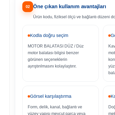
Öne çıkan kullanım avantajları
02
Ürün kodu, fiziksel ölçü ve bağlantı düzeni d
Kodla doğru seçim
Gö
MOTOR BALATASI DÜZ / Düz
Kav
motor balatası bilgisi benzer
mot
görünen seçeneklerin
kon
ayrıştırılmasını kolaylaştırır.
yüz
bal
Görsel karşılaştırma
Ko
Form, delik, kanal, bağlantı ve
Doğ
yüzey yapısı mevcut parça veya
mek