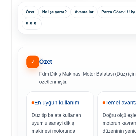
Özet
Ne işe yarar?
Avantajlar
Parça Görevi / U
S.S.S.
Özet
✓
Fdm Dikiş Makinası Motor Balatası (Düz) için
özetlenmiştir.
En uygun kullanım
Temel avant
Düz tip balata kullanan
Doğru ölçü eş
uyumlu sanayi dikiş
motorun kavram
makinesi motorunda
düzeninin yeni