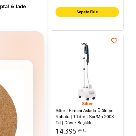
İptal & İade
Sepete Ekle
Silter
Silter | Firmini Askıda Ütüleme
Robotu | 1 Litre | Spr/Mn 2003
Fd | Döner Başlıklı
14.395
94 TL