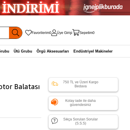
Favorilerim
0
Üye Girişi
Sepetim
0
Grubu
Ütü Grubu
Örgü Aksesuarları
Endüstriyel Makineler
750 TL ve Üzeri Kargo
otor Balatası
Bedava
Kolay iade ile daha
güvendesiniz
Sıkça Sorulan Sorular
(S.S.S)