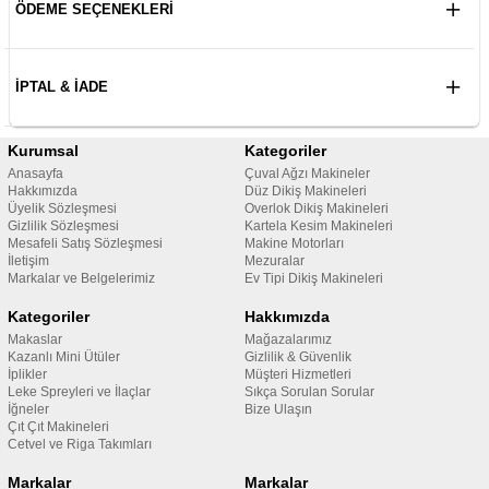
ÖDEME SEÇENEKLERI
İPTAL & İADE
Kurumsal
Kategoriler
Anasayfa
Çuval Ağzı Makineler
Hakkımızda
Düz Dikiş Makineleri
Üyelik Sözleşmesi
Overlok Dikiş Makineleri
Gizlilik Sözleşmesi
Kartela Kesim Makineleri
Mesafeli Satış Sözleşmesi
Makine Motorları
İletişim
Mezuralar
Markalar ve Belgelerimiz
Ev Tipi Dikiş Makineleri
Kategoriler
Hakkımızda
Makaslar
Mağazalarımız
Kazanlı Mini Ütüler
Gizlilik & Güvenlik
İplikler
Müşteri Hizmetleri
Leke Spreyleri ve İlaçlar
Sıkça Sorulan Sorular
İğneler
Bize Ulaşın
Çıt Çıt Makineleri
Cetvel ve Riga Takımları
Markalar
Markalar