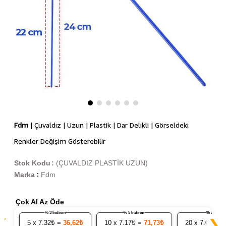
Fdm
| Çuvaldız | Uzun | Plastik | Dar Delikli | Görseldeki
Renkler Değişim Gösterebilir
Stok Kodu
(ÇUVALDIZ PLASTİK UZUN)
Marka
Fdm
:
Çok Al Az Öde
% 3 İndirim
% 5 İndirim
% 7 İndiri
❮
❯
5
x 7.32₺ =
36,62₺
10
x 7.17₺ =
71,73₺
20
x 7.02₺ =