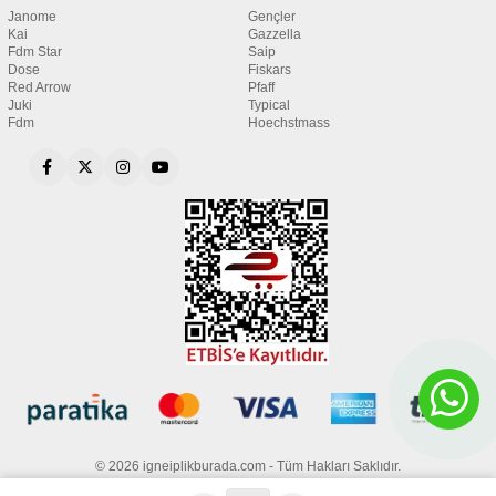
Janome
Gençler
Kai
Gazzella
Fdm Star
Saip
Dose
Fiskars
Red Arrow
Pfaff
Juki
Typical
Fdm
Hoechstmass
© 2026 igneiplikburada.com - Tüm Hakları Saklıdır.