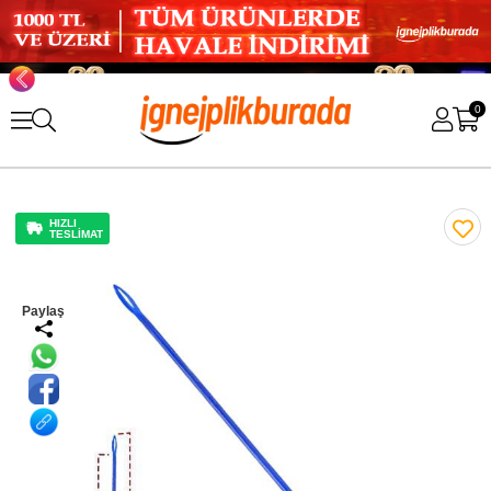
0
HIZLI
TESLİMAT
Paylaş