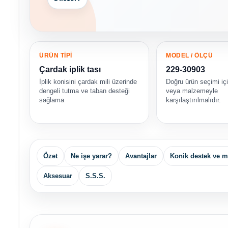
ÜRÜN TİPİ
MODEL / ÖLÇÜ
Çardak iplik tası
229-30903
İplik konisini çardak mili üzerinde
Doğru ürün seçimi iç
dengeli tutma ve taban desteği
veya malzemeyle
sağlama
karşılaştırılmalıdır.
Özet
Ne işe yarar?
Avantajlar
Konik destek ve 
Aksesuar
S.S.S.