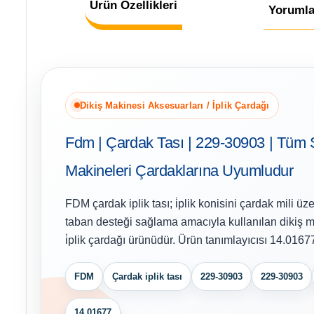
Ürün Özellikleri
Yorumla
Dikiş Makinesi Aksesuarları / İplik Çardağı
Fdm | Çardak Tası | 229-30903 | Tüm S
Makineleri Çardaklarına Uyumludur
FDM çardak iplik tası; i̇plik konisini çardak mili ü
taban desteği sağlama amacıyla kullanılan dikiş m
i̇plik çardağı ürünüdür. Ürün tanımlayıcısı 14.0167
FDM
Çardak iplik tası
229-30903
229-30903
14.01677