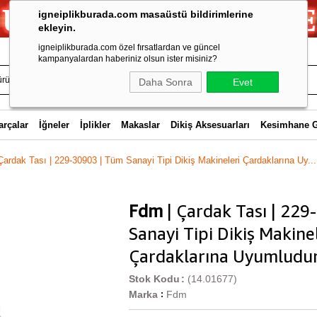
igneiplikburada.com masaüstü bildirimlerine
ekleyin.
igneiplikburada.com özel fırsatlardan ve güncel
kampanyalardan haberiniz olsun ister misiniz?
Daha Sonra
Evet
arçalar
İğneler
İplikler
Makaslar
Dikiş Aksesuarları
Kesimhane 
Çardak Tası | 229-30903 | Tüm Sanayi Tipi Dikiş Makineleri Çardaklarına Uy...
Fdm
| Çardak Tası | 229
Sanayi Tipi Dikiş Makine
Çardaklarına Uyumludu
Stok Kodu
(14.01677)
Marka
Fdm
: