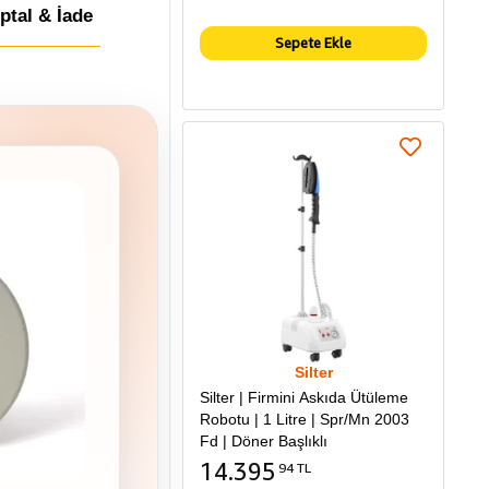
İptal & İade
Sepete Ekle
Silter
Silter | Firmini Askıda Ütüleme
Robotu | 1 Litre | Spr/Mn 2003
Fd | Döner Başlıklı
14.395
94 TL