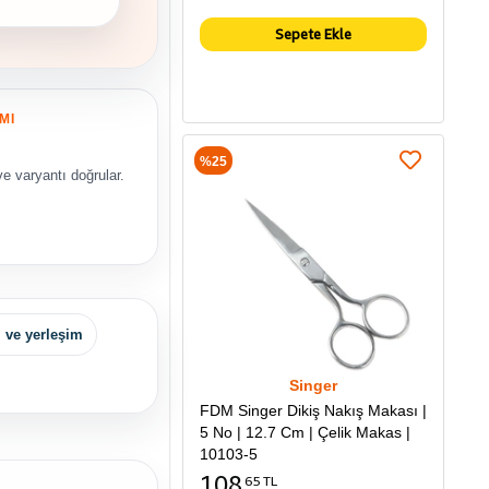
Sepete Ekle
MI
%25
e varyantı doğrular.
 ve yerleşim
Singer
FDM Singer Dikiş Nakış Makası |
5 No | 12.7 Cm | Çelik Makas |
10103-5
108
65 TL