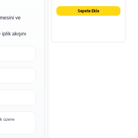
Sepete Ekle
lmesini ve
iplik akışını
ak üzere