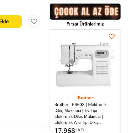
Fırsat Ürünlerimiz
Brother
Brother | FS60X | Elektronik
Dikiş Makinesi | Ev Tipi
Elektronik Dikiş Makinesi |
Elektronik Aile Tipi Dikiş
Makinesi
17.968
18 TL