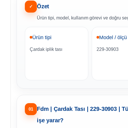
Özet
✓
Ürün tipi, model, kullanım görevi ve doğru seçi
Ürün tipi
Model / ölçü
Çardak iplik tası
229-30903
Fdm | Çardak Tası | 229-30903 | T
01
işe yarar?