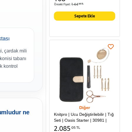
144
Önceki Fiyat:
86 TL
Sepete Ekle
ktası
i, çardak mili
 konisi tabanı
ak kontrol
Diğer
yumludur ne
Knitpro | Ucu Değiştirilebilir | Tığ
Seti | Oasis Starter | 30981 |
2.085
05 TL