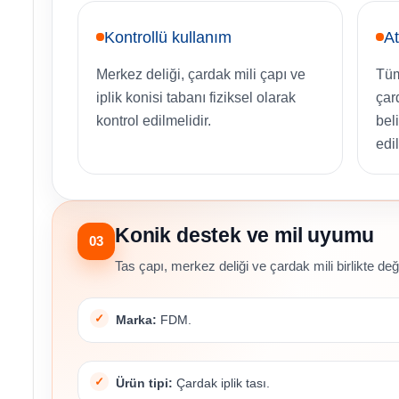
Kontrollü kullanım
A
Merkez deliği, çardak mili çapı ve
Tüm
iplik konisi tabanı fiziksel olarak
çar
kontrol edilmelidir.
beli
edil
Konik destek ve mil uyumu
03
Tas çapı, merkez deliği ve çardak mili birlikte değe
Marka:
FDM.
Ürün tipi:
Çardak iplik tası.