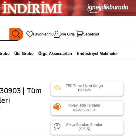
Favorilerim
0
Üye Girişi
Sepetim
0
Grubu
Ütü Grubu
Örgü Aksesuarları
Endüstriyel Makineler
750 TL ve Üzeri Kargo
-30903 | Tüm
Bedava
leri
Kolay iade ile daha
r
güvendesiniz
Sıkça Sorulan Sorular
(S.S.S)