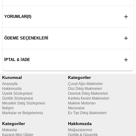
YORUMLAR
(0)
ÖDEME SEÇENEKLERI
İPTAL & İADE
Kurumsal
Kategoriler
Anasayfa
Çuval Ağzı Makineler
Hakkımızda
Düz Dikiş Makineleri
Üyelik Sözleşmesi
Overlok Dikiş Makineleri
Gizlilik Sözleşmesi
Kartela Kesim Makineleri
Mesafeli Satış Sözleşmesi
Makine Motorları
İletişim
Mezuralar
Markalar ve Belgelerimiz
Ev Tipi Dikiş Makineleri
Kategoriler
Hakkımızda
Makaslar
Mağazalarımız
Kazanlı Mini Ütüler
Gizlilik & Güvenlik