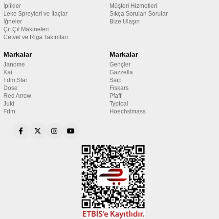
İplikler
Müşteri Hizmetleri
Leke Spreyleri ve İlaçlar
Sıkça Sorulan Sorular
İğneler
Bize Ulaşın
Çıt Çıt Makineleri
Cetvel ve Riga Takımları
Markalar
Markalar
Janome
Gençler
Kai
Gazzella
Fdm Star
Saip
Dose
Fiskars
Red Arrow
Pfaff
Juki
Typical
Fdm
Hoechstmass