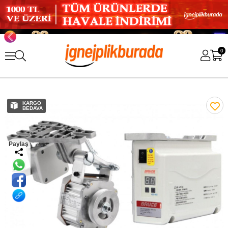
0
KARGO
BEDAVA
Paylaş