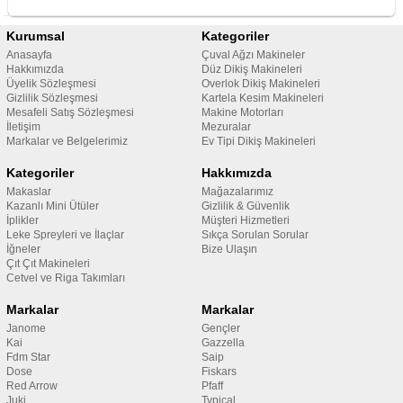
Kurumsal
Kategoriler
Anasayfa
Çuval Ağzı Makineler
Hakkımızda
Düz Dikiş Makineleri
Üyelik Sözleşmesi
Overlok Dikiş Makineleri
Gizlilik Sözleşmesi
Kartela Kesim Makineleri
Mesafeli Satış Sözleşmesi
Makine Motorları
İletişim
Mezuralar
Markalar ve Belgelerimiz
Ev Tipi Dikiş Makineleri
Kategoriler
Hakkımızda
Makaslar
Mağazalarımız
Kazanlı Mini Ütüler
Gizlilik & Güvenlik
İplikler
Müşteri Hizmetleri
Leke Spreyleri ve İlaçlar
Sıkça Sorulan Sorular
İğneler
Bize Ulaşın
Çıt Çıt Makineleri
Cetvel ve Riga Takımları
Markalar
Markalar
Janome
Gençler
Kai
Gazzella
Fdm Star
Saip
Dose
Fiskars
Red Arrow
Pfaff
Juki
Typical