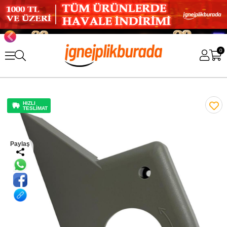
0
HIZLI
TESLİMAT
Paylaş