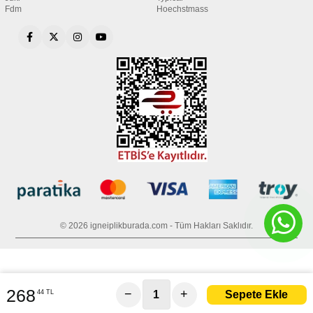
Fdm
Hoechstmass
© 2026 igneiplikburada.com - Tüm Hakları Saklıdır.
268
−
+
44 TL