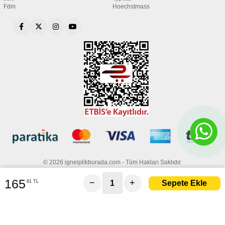
Fdm
Hoechstmass
© 2026 igneiplikburada.com - Tüm Hakları Saklıdır.
165
−
+
61 TL