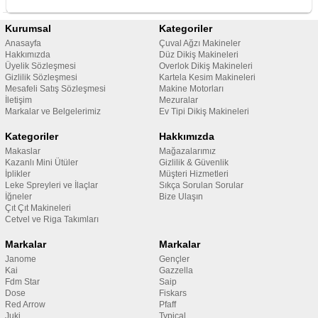
Kurumsal
Kategoriler
Anasayfa
Çuval Ağzı Makineler
Hakkımızda
Düz Dikiş Makineleri
Üyelik Sözleşmesi
Overlok Dikiş Makineleri
Gizlilik Sözleşmesi
Kartela Kesim Makineleri
Mesafeli Satış Sözleşmesi
Makine Motorları
İletişim
Mezuralar
Markalar ve Belgelerimiz
Ev Tipi Dikiş Makineleri
Kategoriler
Hakkımızda
Makaslar
Mağazalarımız
Kazanlı Mini Ütüler
Gizlilik & Güvenlik
İplikler
Müşteri Hizmetleri
Leke Spreyleri ve İlaçlar
Sıkça Sorulan Sorular
İğneler
Bize Ulaşın
Çıt Çıt Makineleri
Cetvel ve Riga Takımları
Markalar
Markalar
Janome
Gençler
Kai
Gazzella
Fdm Star
Saip
Dose
Fiskars
Red Arrow
Pfaff
Juki
Typical