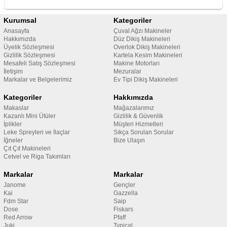
Kurumsal
Kategoriler
Anasayfa
Çuval Ağzı Makineler
Hakkımızda
Düz Dikiş Makineleri
Üyelik Sözleşmesi
Overlok Dikiş Makineleri
Gizlilik Sözleşmesi
Kartela Kesim Makineleri
Mesafeli Satış Sözleşmesi
Makine Motorları
İletişim
Mezuralar
Markalar ve Belgelerimiz
Ev Tipi Dikiş Makineleri
Kategoriler
Hakkımızda
Makaslar
Mağazalarımız
Kazanlı Mini Ütüler
Gizlilik & Güvenlik
İplikler
Müşteri Hizmetleri
Leke Spreyleri ve İlaçlar
Sıkça Sorulan Sorular
İğneler
Bize Ulaşın
Çıt Çıt Makineleri
Cetvel ve Riga Takımları
Markalar
Markalar
Janome
Gençler
Kai
Gazzella
Fdm Star
Saip
Dose
Fiskars
Red Arrow
Pfaff
Juki
Typical