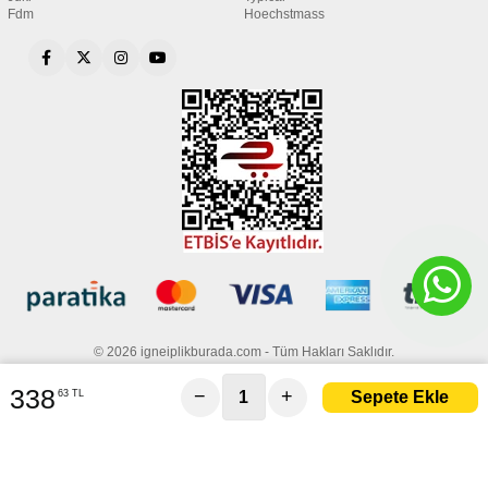
Fdm
Hoechstmass
© 2026 igneiplikburada.com - Tüm Hakları Saklıdır.
338
−
+
63 TL