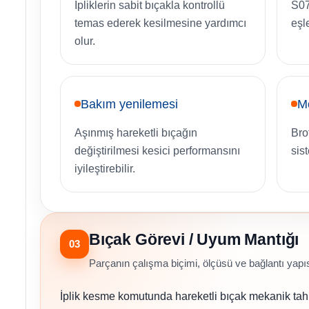
İpliklerin sabit bıçakla kontrollü
S07
temas ederek kesilmesine yardımcı
eşle
olur.
Bakım yenilemesi
Mo
Aşınmış hareketli bıçağın
Bro
değiştirilmesi kesici performansını
sis
iyileştirebilir.
Bıçak Görevi / Uyum Mantığı
03
Parçanın çalışma biçimi, ölçüsü ve bağlantı yapısı 
İplik kesme komutunda hareketli bıçak mekanik tahrikl