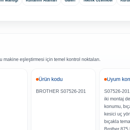
um Mantığı
Kullanım Alanları
Galeri
Teknik Özellikler
Kuru
 makine eşleştirmesi için temel kontrol noktaları.
Ürün kodu
Uyum kon
BROTHER S07526-201
S07526-201 
iki montaj de
konumu, bıça
kesici uç yön
bıçakla tema
Brother 875