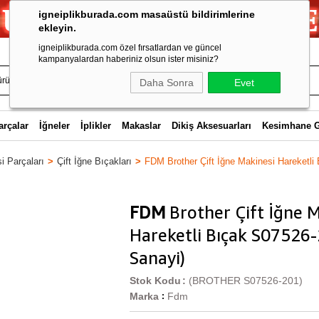
igneiplikburada.com masaüstü bildirimlerine
ekleyin.
igneiplikburada.com özel fırsatlardan ve güncel
kampanyalardan haberiniz olsun ister misiniz?
Daha Sonra
Evet
arçalar
İğneler
İplikler
Makaslar
Dikiş Aksesuarları
Kesimhane 
i Parçaları
Çift İğne Bıçakları
FDM Brother Çift İğne Makinesi Hareketl
FDM
Brother Çift İğne M
Hareketli Bıçak S07526
Sanayi)
Stok Kodu
(BROTHER S07526-201)
Marka
Fdm
: