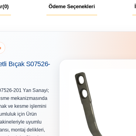
r
(0)
Ödeme Seçenekleri
ı
etli Bıçak S07526-
S07526-201 Yan Sanayi;
k kesme mekanizmasında
şımak ve kesme işlemini
yumluluk için Ürün
makineleriyle uyumlu
nsı, montaj delikleri,