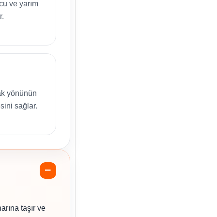
ucu ve yarım
r.
çak yönünün
sini sağlar.
arına taşır ve