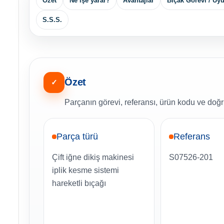
Özet
Ne işe yarar?
Avantajlar
Bıçak Görevi / Uy
S.S.S.
Özet
✓
Parçanın görevi, referansı, ürün kodu ve doğru
Parça türü
Referans
Çift iğne dikiş makinesi
S07526-201
iplik kesme sistemi
hareketli bıçağı