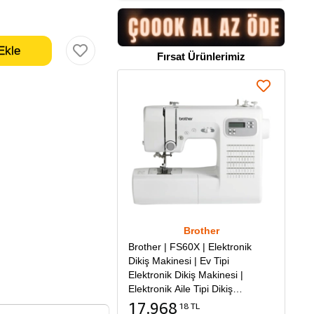
Fırsat Ürünlerimiz
Brother
Brother | FS60X | Elektronik
Dikiş Makinesi | Ev Tipi
Elektronik Dikiş Makinesi |
Elektronik Aile Tipi Dikiş
Makinesi
17.968
18 TL