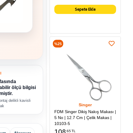
Sepete Ekle
%25
I
fasında
ilir ölçü bilgisi
miştir.
ntaj delikli kavisli
Singer
çak
FDM Singer Dikiş Nakış Makası |
5 No | 12.7 Cm | Çelik Makas |
10103-5
108
65 TL