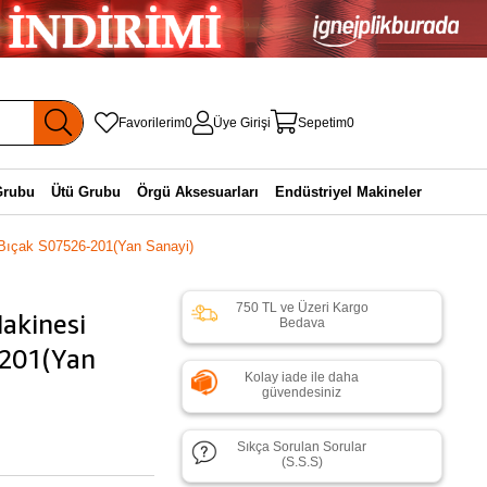
Favorilerim
0
Üye Girişi
Sepetim
0
Grubu
Ütü Grubu
Örgü Aksesuarları
Endüstriyel Makineler
i Bıçak S07526-201(Yan Sanayi)
750 TL ve Üzeri Kargo
akinesi
Bedava
-201(Yan
Kolay iade ile daha
güvendesiniz
Sıkça Sorulan Sorular
(S.S.S)