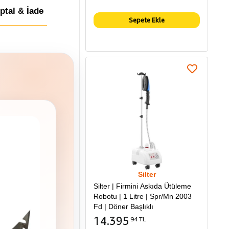
İptal & İade
Sepete Ekle
Silter
Silter | Firmini Askıda Ütüleme
Robotu | 1 Litre | Spr/Mn 2003
Fd | Döner Başlıklı
14.395
94 TL