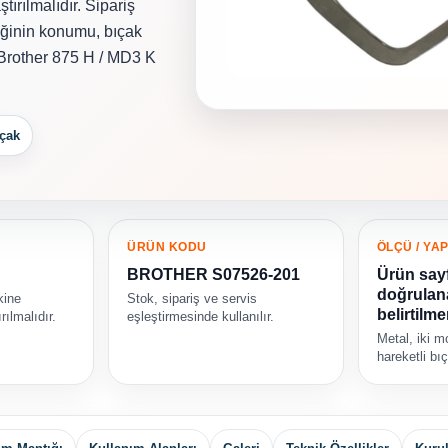
ırılmalıdır. Sipariş
iğinin konumu, bıçak
e Brother 875 H / MD3 K
ıçak
ÜRÜN KODU
ÖLÇÜ / YAP
BROTHER S07526-201
Ürün say
doğrulanab
kine
Stok, sipariş ve servis
belirtilme
rılmalıdır.
eşleştirmesinde kullanılır.
Metal, iki mo
hareketli bı