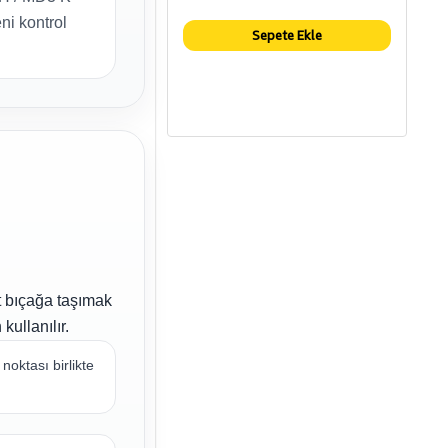
i kontrol
Sepete Ekle
t bıçağa taşımak
ullanılır.
oktası birlikte