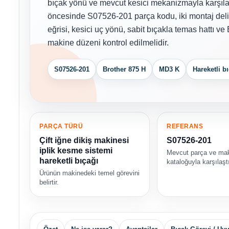
bıçak yönü ve mevcut kesici mekanizmayla karşılaşt
öncesinde S07526-201 parça kodu, iki montaj del
eğrisi, kesici uç yönü, sabit bıçakla temas hattı v
makine düzeni kontrol edilmelidir.
S07526-201
Brother 875 H
MD3 K
Hareketli b
PARÇA TÜRÜ
REFERANS
Çift iğne dikiş makinesi
S07526-201
iplik kesme sistemi
Mevcut parça ve ma
hareketli bıçağı
kataloğuyla karşılaştı
Ürünün makinedeki temel görevini
belirtir.