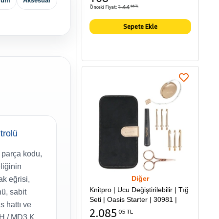
lum
Aksesuar
144
Önceki Fiyat:
86 TL
Sepete Ekle
trolü
parça kodu,
liğinin
Diğer
k eğrisi,
Knitpro | Ucu Değiştirilebilir | Tığ
ü, sabit
Seti | Oasis Starter | 30981 |
s hattı ve
2.085
05 TL
 H / MD3 K