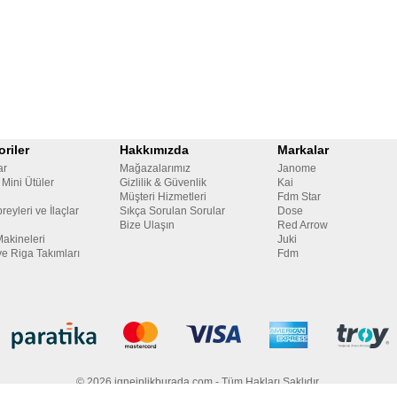
riler
Hakkımızda
Markalar
ar
Mağazalarımız
Janome
 Mini Ütüler
Gizlilik & Güvenlik
Kai
Müşteri Hizmetleri
Fdm Star
reyleri ve İlaçlar
Sıkça Sorulan Sorular
Dose
Bize Ulaşın
Red Arrow
Makineleri
Juki
ve Riga Takımları
Fdm
© 2026 igneiplikburada.com - Tüm Hakları Saklıdır.