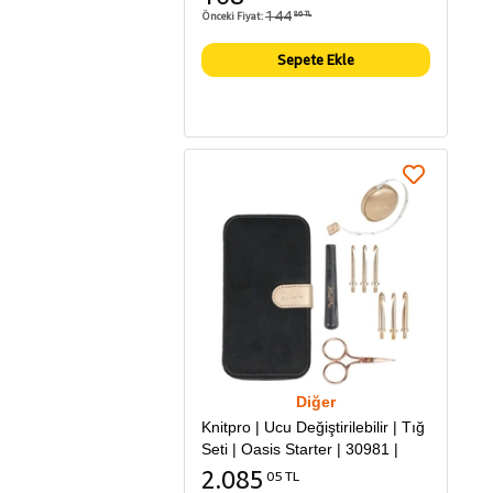
144
Önceki Fiyat:
86 TL
Sepete Ekle
Diğer
Knitpro | Ucu Değiştirilebilir | Tığ
Seti | Oasis Starter | 30981 |
2.085
05 TL