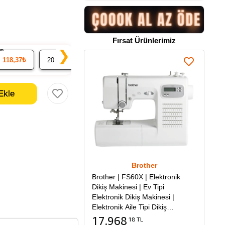
Fırsat Ürünlerimiz
rim
% 7 İndirim
% 9 İndirim
❯
=
118,37₺
20
x 11.59₺ =
231,76₺
50
x 11.34₺ =
566,93₺
Brother
Brother | FS60X | Elektronik
Dikiş Makinesi | Ev Tipi
Elektronik Dikiş Makinesi |
Elektronik Aile Tipi Dikiş
Makinesi
17.968
18 TL