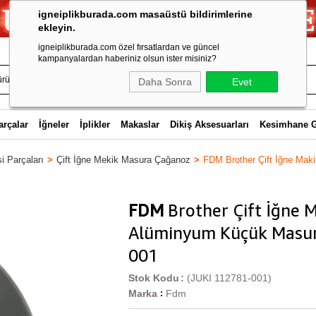
igneiplikburada.com masaüstü bildirimlerine
ekleyin.
igneiplikburada.com özel fırsatlardan ve güncel
kampanyalardan haberiniz olsun ister misiniz?
Daha Sonra
Evet
arçalar
İğneler
İplikler
Makaslar
Dikiş Aksesuarları
Kesimhane 
i Parçaları
Çift İğne Mekik Masura Çağanoz
FDM Brother Çift İğne Mak
FDM
Brother Çift İğne M
Alüminyum Küçük Masur
001
Stok Kodu
(JUKI 112781-001)
Marka
Fdm
: