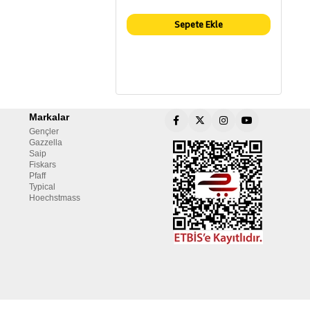
Sepete Ekle
Markalar
Gençler
Gazzella
Saip
Fiskars
Pfaff
Typical
Hoechstmass