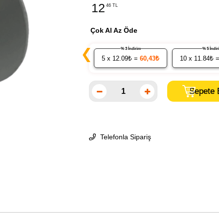
12
46 TL
Çok Al Az Öde
❮
% 3 İndirim
% 5 İndi
5
x 12.09₺ =
60,43₺
10
x 11.84₺ 
Telefonla Sipariş