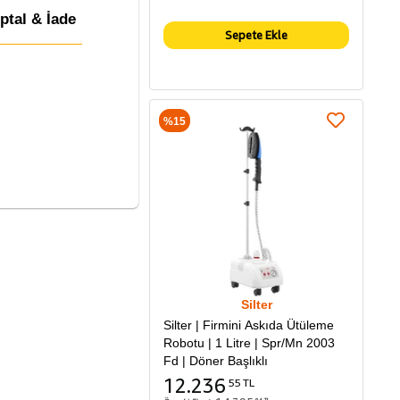
İptal & İade
Sepete Ekle
%15
Silter
Silter | Firmini Askıda Ütüleme
Robotu | 1 Litre | Spr/Mn 2003
Fd | Döner Başlıklı
12.236
55 TL