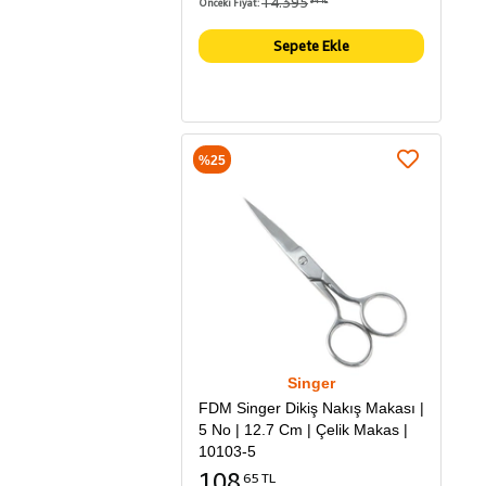
14.395
Önceki Fiyat:
94 TL
Sepete Ekle
%25
Singer
FDM Singer Dikiş Nakış Makası |
5 No | 12.7 Cm | Çelik Makas |
10103-5
108
65 TL