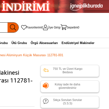
Favorilerim
0
Üye Girişi
Sepetim
0
Grubu
Ütü Grubu
Örgü Aksesuarları
Endüstriyel Makineler
inesi Alüminyum Küçük Masurası 112781-001
750 TL ve Üzeri Kargo
akinesi
Bedava
ası 112781-
Kolay iade ile daha
güvendesiniz
Sıkça Sorulan Sorular
(S.S.S)