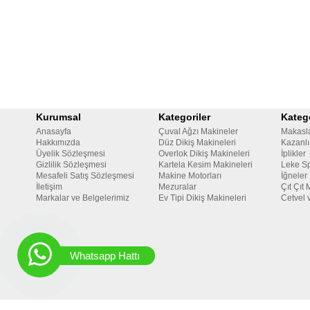
Kurumsal
Kategoriler
Katego
Anasayfa
Çuval Ağzı Makineler
Makasl
Hakkımızda
Düz Dikiş Makineleri
Kazanlı
Üyelik Sözleşmesi
Overlok Dikiş Makineleri
İplikler
Gizlilik Sözleşmesi
Kartela Kesim Makineleri
Leke Sp
Mesafeli Satış Sözleşmesi
Makine Motorları
İğneler
İletişim
Mezuralar
Çıt Çıt 
Markalar ve Belgelerimiz
Ev Tipi Dikiş Makineleri
Cetvel 
Whatsapp Hattı