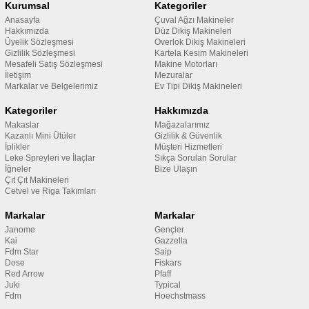
Kurumsal
Kategoriler
Anasayfa
Çuval Ağzı Makineler
Hakkımızda
Düz Dikiş Makineleri
Üyelik Sözleşmesi
Overlok Dikiş Makineleri
Gizlilik Sözleşmesi
Kartela Kesim Makineleri
Mesafeli Satış Sözleşmesi
Makine Motorları
İletişim
Mezuralar
Markalar ve Belgelerimiz
Ev Tipi Dikiş Makineleri
Kategoriler
Hakkımızda
Makaslar
Mağazalarımız
Kazanlı Mini Ütüler
Gizlilik & Güvenlik
İplikler
Müşteri Hizmetleri
Leke Spreyleri ve İlaçlar
Sıkça Sorulan Sorular
İğneler
Bize Ulaşın
Çıt Çıt Makineleri
Cetvel ve Riga Takımları
Markalar
Markalar
Janome
Gençler
Kai
Gazzella
Fdm Star
Saip
Dose
Fiskars
Red Arrow
Pfaff
Juki
Typical
Fdm
Hoechstmass