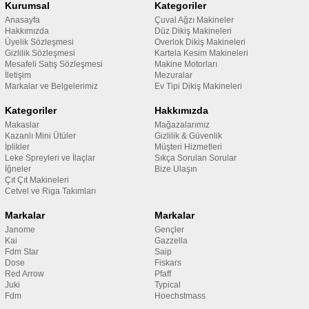
Kurumsal
Kategoriler
Anasayfa
Çuval Ağzı Makineler
Hakkımızda
Düz Dikiş Makineleri
Üyelik Sözleşmesi
Overlok Dikiş Makineleri
Gizlilik Sözleşmesi
Kartela Kesim Makineleri
Mesafeli Satış Sözleşmesi
Makine Motorları
İletişim
Mezuralar
Markalar ve Belgelerimiz
Ev Tipi Dikiş Makineleri
Kategoriler
Hakkımızda
Makaslar
Mağazalarımız
Kazanlı Mini Ütüler
Gizlilik & Güvenlik
İplikler
Müşteri Hizmetleri
Leke Spreyleri ve İlaçlar
Sıkça Sorulan Sorular
İğneler
Bize Ulaşın
Çıt Çıt Makineleri
Cetvel ve Riga Takımları
Markalar
Markalar
Janome
Gençler
Kai
Gazzella
Fdm Star
Saip
Dose
Fiskars
Red Arrow
Pfaff
Juki
Typical
Fdm
Hoechstmass