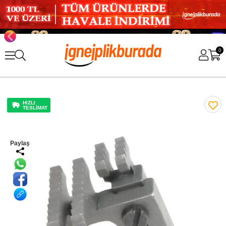
0
HIZLI
TESLİMAT
Paylaş