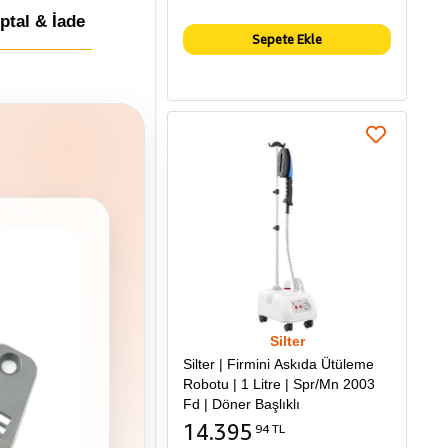
İptal & İade
Sepete Ekle
Silter
Silter | Firmini Askıda Ütüleme
Robotu | 1 Litre | Spr/Mn 2003
Fd | Döner Başlıklı
14.395
94 TL