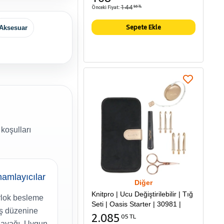
144
Önceki Fiyat:
86 TL
Sepete Ekle
Aksesuar
koşulları
amlayıcılar
Diğer
Knitpro | Ucu Değiştirilebilir | Tığ
lok besleme
Seti | Oasis Starter | 30981 |
kiş düzenine
2.085
05 TL
 ayağı, Uygun