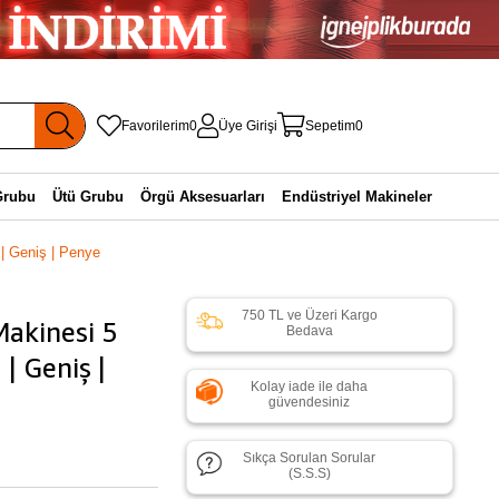
Favorilerim
0
Üye Girişi
Sepetim
0
Grubu
Ütü Grubu
Örgü Aksesuarları
Endüstriyel Makineler
 | Geniş | Penye
750 TL ve Üzeri Kargo
Makinesi 5
Bedava
| Geniş |
Kolay iade ile daha
güvendesiniz
Sıkça Sorulan Sorular
(S.S.S)