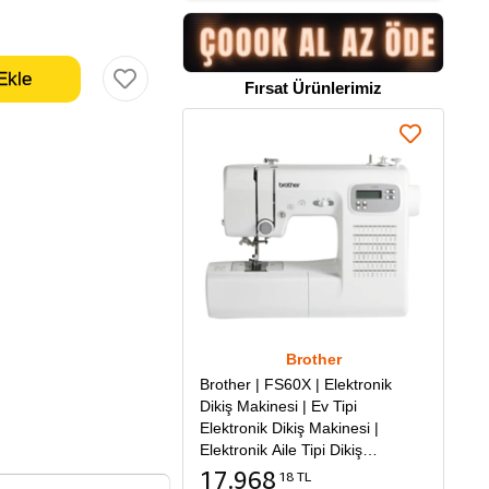
Fırsat Ürünlerimiz
Brother
Brother | FS60X | Elektronik
Dikiş Makinesi | Ev Tipi
Elektronik Dikiş Makinesi |
Elektronik Aile Tipi Dikiş
Makinesi
17.968
18 TL