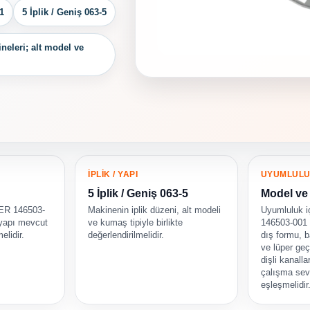
1
5 İplik / Geniş 063-5
ineleri; alt model ve
İPLİK / YAPI
UYUMLUL
5 İplik / Geniş 063-5
Model ve 
ER 146503-
Makinenin iplik düzeni, alt modeli
Uyumluluk 
 yapı mevcut
ve kumaş tipiyle birlikte
146503-001 r
elidir.
değerlendirilmelidir.
dış formu, ba
ve lüper geçi
dişli kanalla
çalışma sevi
eşleşmelidir