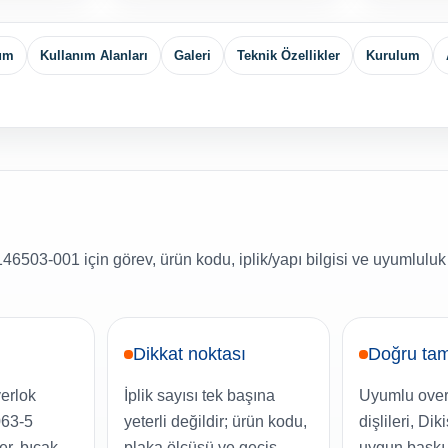
yum
Kullanım Alanları
Galeri
Teknik Özellikler
Kurulum
6503-001 için görev, ürün kodu, iplik/yapı bilgisi ve uyumluluk 
Dikkat noktası
Doğru tam
verlok
İplik sayısı tek başına
Uyumlu over
063-5
yeterli değildir; ürün kodu,
dişlileri, Di
er, bıçak
plaka ölçüsü ve geçiş
uygun baskı