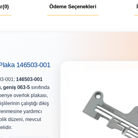
r
(0)
Ödeme Seçenekleri
 Plaka 146503-001
03-001;
146503-001
ı, geniş 063-5
sınıfında
 penye overlok plakası,
ilerinin çalıştığı dikiş
klenmesine yardımcı
plik düzeni, mevcut
lidir.