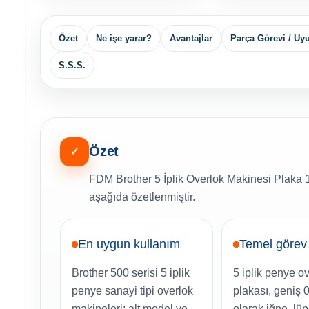
Özet
Ne işe yarar?
Avantajlar
Parça Görevi / U
S.S.S.
Özet
✓
FDM Brother 5 İplik Overlok Makinesi Plaka 14
aşağıda özetlenmiştir.
En uygun kullanım
Temel görev
Brother 500 serisi 5 iplik
5 iplik penye o
penye sanayi tipi overlok
plakası, geniş 
makineleri; alt model ve
olarak iğne, lüp