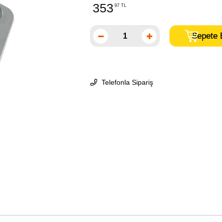
353
97 TL
Telefonla Sipariş