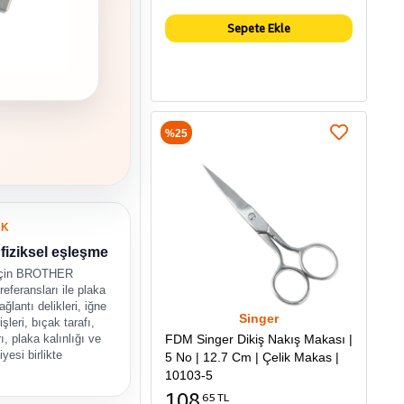
Sepete Ekle
%25
UK
fiziksel eşleşme
için BROTHER
eferansları ile plaka
ğlantı delikleri, iğne
Singer
şleri, bıçak tarafı,
FDM Singer Dikiş Nakış Makası |
rı, plaka kalınlığı ve
yesi birlikte
5 No | 12.7 Cm | Çelik Makas |
.
10103-5
108
65 TL