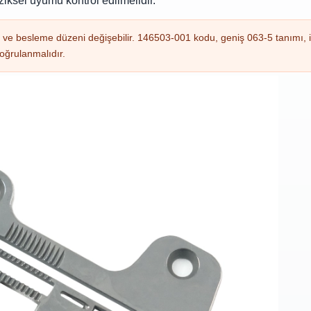
ziksel uyumu kontrol edilmelidir.
ği ve besleme düzeni değişebilir. 146503-001 kodu, geniş 063-5 tanımı, 
 doğrulanmalıdır.