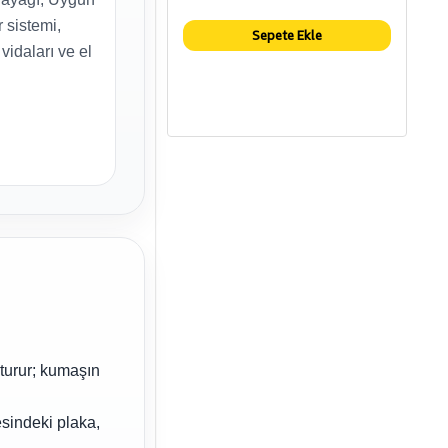
 sistemi,
Sepete Ekle
vidaları ve el
şturur; kumaşın
esindeki plaka,