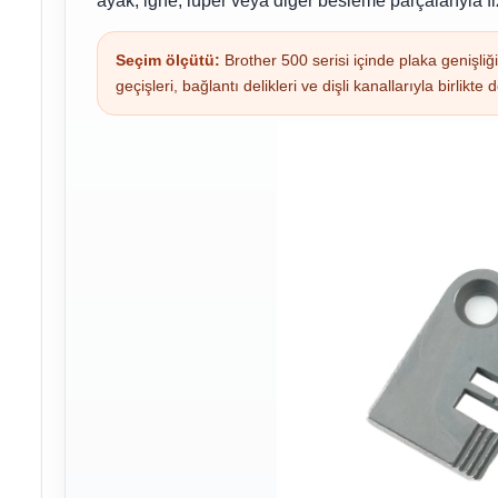
ayak, iğne, lüper veya diğer besleme parçalarıyla fi
Seçim ölçütü:
Brother 500 serisi içinde plaka genişli
geçişleri, bağlantı delikleri ve dişli kanallarıyla birlikte