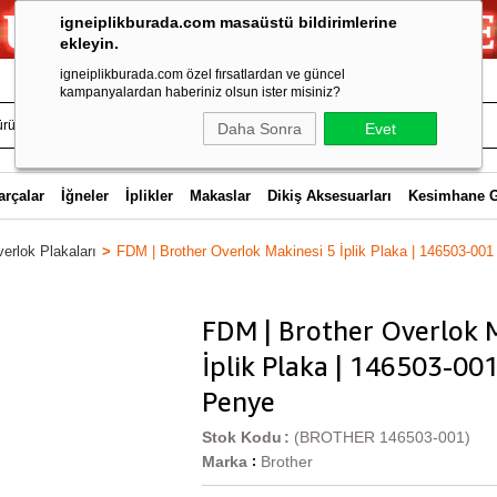
igneiplikburada.com masaüstü bildirimlerine
ekleyin.
igneiplikburada.com özel fırsatlardan ve güncel
kampanyalardan haberiniz olsun ister misiniz?
Daha Sonra
Evet
arçalar
İğneler
İplikler
Makaslar
Dikiş Aksesuarları
Kesimhane 
erlok Plakaları
FDM | Brother Overlok Makinesi 5 İplik Plaka | 146503-001
FDM | Brother Overlok 
İplik Plaka | 146503-001 
Penye
Stok Kodu
(BROTHER 146503-001)
Marka
Brother
: