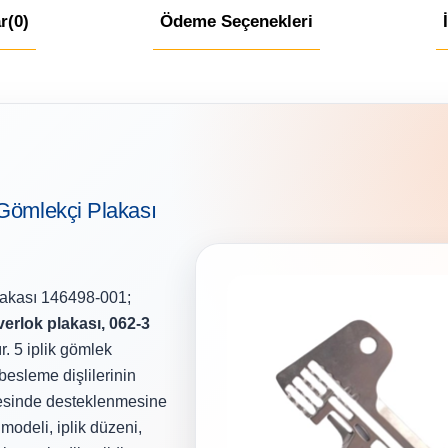
r
(0)
Ödeme Seçenekleri
 Gömlekçi Plakası
lakası 146498-001;
verlok plakası, 062-3
r. 5 iplik gömlek
besleme dişlilerinin
lgesinde desteklenmesine
modeli, iplik düzeni,