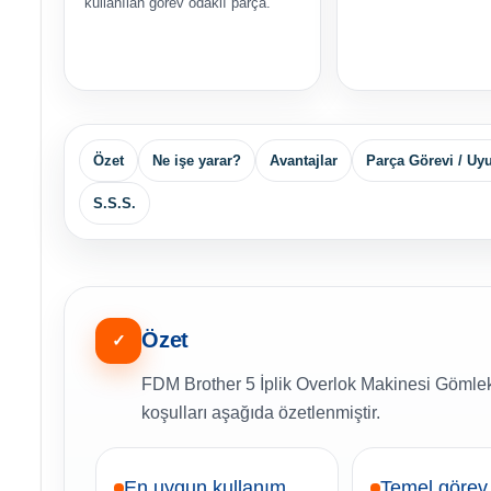
kullanılan görev odaklı parça.
Özet
Ne işe yarar?
Avantajlar
Parça Görevi / U
S.S.S.
Özet
✓
FDM Brother 5 İplik Overlok Makinesi Gömlekç
koşulları aşağıda özetlenmiştir.
En uygun kullanım
Temel görev