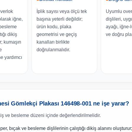
overlok
İplik sayısı veya ölçü tek
Uyumlu over
olarak iğne,
başına yeterli değildir;
dişlileri, uy
 besleme
ürün kodu, plaka
ayağı, iğne-
tığı dikiş
geometrisi ve geçiş
ve doğru pla
ur; kumaşın
kanalları birlikte
e
doğrulanmalıdır.
e yardımcı
nesi Gömlekçi Plakası 146498-001 ne işe yarar?
kiş ve besleme düzeni içinde değerlendirilmelidir.
per, bıçak ve besleme dişlilerinin çalıştığı dikiş alanını oluşturu