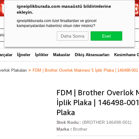
igneiplikburada.com masaüstü bildirimlerine
ekleyin.
igneiplikburada.com özel fırsatlardan ve güncel
kampanyalardan haberiniz olsun ister misiniz?
Daha Sonra
Evet
arçalar
İğneler
İplikler
Makaslar
Dikiş Aksesuarları
Kesimhane 
erlok Plakaları
FDM | Brother Overlok Makinesi 5 İplik Plaka | 146498-001
FDM | Brother Overlok 
İplik Plaka | 146498-00
Plaka
Stok Kodu
(BROTHER 146498-001)
Marka
Brother
: