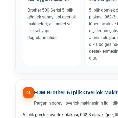
Brother 500 Serisi 5 iplik
5 iplik gömlek 
gömlek sanayi tipi overlok
plakası, 062-3 
makineleri; alt model ve
lüper, bıçak ve
fiziksel yapı
dişlilerinin çalış
doğrulanmalıdır
alanını oluştur
dikiş bölgesind
desteklenmesin
olur.
FDM Brother 5 İplik Overlok Maki
01
Parçanın görevi, overlok makinesinin ilgili di
5 iplik gömlek overlok plakası, 062-3 olarak iğne, lü