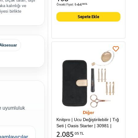
ri, bıçak tarafı, dişli
144
Önceki Fiyat:
86 TL
aka kalınlığı ve
yesi birlikte
Sepete Ekle
.
Aksesuar
ve uyumluluk
Diğer
Knitpro | Ucu Değiştirilebilir | Tığ
Seti | Oasis Starter | 30981 |
2.085
05 TL
amlayıcılar