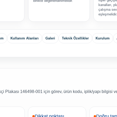
lüper geçişle
birlikte değerlendirilmelidir.
kanalları, pl
çalışma sevi
eşleşmelidir
yum
Kullanım Alanları
Galeri
Teknik Özellikler
Kurulum
i Plakası 146498-001 için görev, ürün kodu, iplik/yapı bilgisi 
Dikkat noktası
Doğru tam