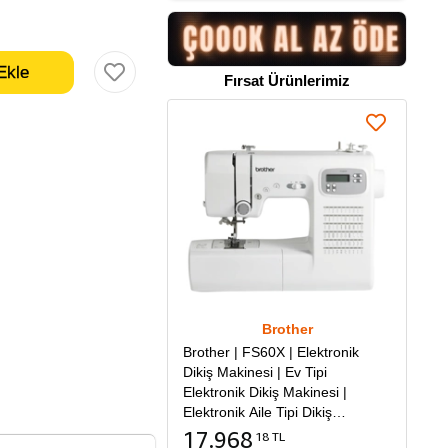
Fırsat Ürünlerimiz
Brother
Brother | FS60X | Elektronik
Dikiş Makinesi | Ev Tipi
Elektronik Dikiş Makinesi |
Elektronik Aile Tipi Dikiş
Makinesi
17.968
18 TL