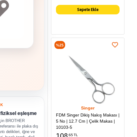
Sepete Ekle
%25
UK
Singer
fiziksel eşleşme
FDM Singer Dikiş Nakış Makası |
için BROTHER
5 No | 12.7 Cm | Çelik Makas |
eferansı ile plaka dış
10103-5
tı delikleri, iğne ve
108
65 TL