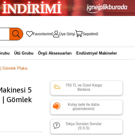
Favorilerim
0
Üye Girişi
Sepetim
0
Grubu
Ütü Grubu
Örgü Aksesuarları
Endüstriyel Makineler
 | Gömlek Plaka
750 TL ve Üzeri Kargo
Makinesi 5
Bedava
1 | Gömlek
Kolay iade ile daha
güvendesiniz
Sıkça Sorulan Sorular
(S.S.S)