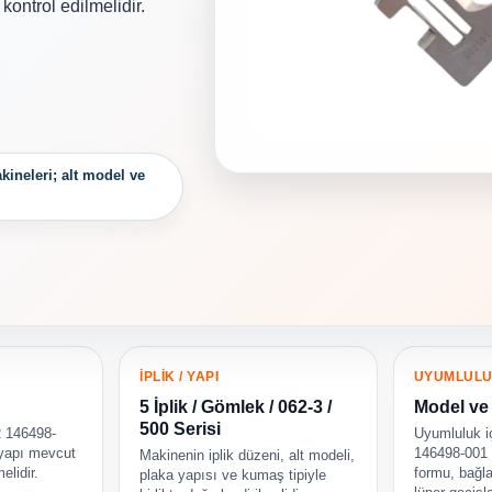
kontrol edilmelidir.
kineleri; alt model ve
İPLİK / YAPI
UYUMLUL
5 İplik / Gömlek / 062-3 /
Model ve 
500 Serisi
 146498-
Uyumluluk 
 yapı mevcut
146498-001 r
Makinenin iplik düzeni, alt modeli,
elidir.
formu, bağlan
plaka yapısı ve kumaş tipiyle