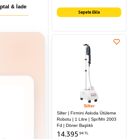
İptal & İade
Sepete Ekle
Silter
Silter | Firmini Askıda Ütüleme
Robotu | 1 Litre | Spr/Mn 2003
Fd | Döner Başlıklı
14.395
94 TL