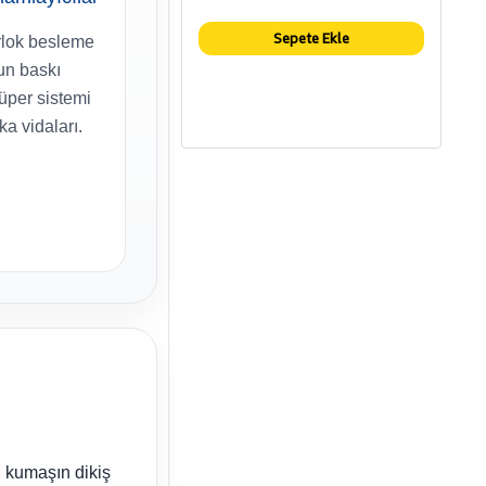
Sepete Ekle
lok besleme
gun baskı
lüper sistemi
ka vidaları.
r; kumaşın dikiş