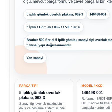
ölçü, mevcut parça formu ve çevre parçalar birlikte 
5 iplik gömlek overlok plakası, 062-3
146498-001
5 İplik / Gömlek / 062-3 / 500 Serisi
Brother 500 Serisi 5 iplik gömlek sanayi tipi overlok ma
fiziksel yapı doğrulanmalıdır
Yan sanayi
PARÇA TİPİ
MODEL / KOD
5 iplik gömlek overlok
146498-001
plakası, 062-3
Referans: BROTHER
001. Kod ve fiziksel
Sanayi tipi overlok makinesinin
parçayla kontrol edilm
dikiş ve besleme sistemi içinde