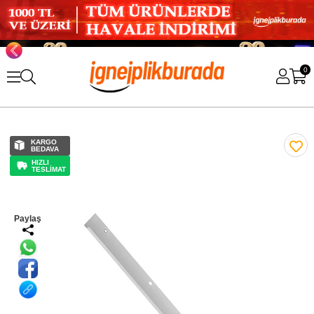
0
KARGO
BEDAVA
HIZLI
TESLİMAT
Paylaş