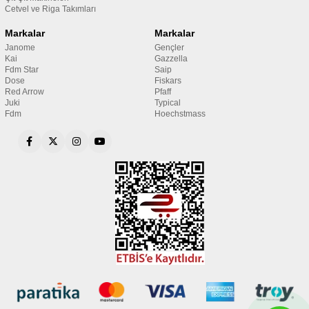
Cetvel ve Riga Takımları
Markalar
Markalar
Janome
Gençler
Kai
Gazzella
Fdm Star
Saip
Dose
Fiskars
Red Arrow
Pfaff
Juki
Typical
Fdm
Hoechstmass