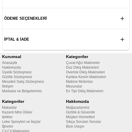
ÖDEME SEÇENEKLERI
İPTAL & İADE
Kurumsal
Kategoriler
Anasayfa
Çuval Ağzı Makineler
Hakkımızda
Düz Dikiş Makineleri
Üyelik Sözleşmesi
Overlok Dikiş Makineleri
Gizlilik Sözleşmesi
Kartela Kesim Makineleri
Mesafeli Satış Sözleşmesi
Makine Motorları
İletişim
Mezuralar
Markalar ve Belgelerimiz
Ev Tipi Dikiş Makineleri
Kategoriler
Hakkımızda
Makaslar
Mağazalarımız
Kazanlı Mini Ütüler
Gizlilik & Güvenlik
İplikler
Müşteri Hizmetleri
Leke Spreyleri ve İlaçlar
Sıkça Sorulan Sorular
İğneler
Bize Ulaşın
Çıt Çıt Makineleri