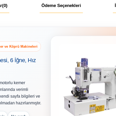
r
(0)
Ödeme Seçenekleri
mer ve Köprü Makineleri
i, 6 İğne, Hız
o motorlu kemer
nlarında verimli
 kendi sayfa bilgileri ve
rılmadan hazırlanmıştır.