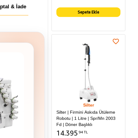
İptal & İade
Sepete Ekle
Silter
Silter | Firmini Askıda Ütüleme
Robotu | 1 Litre | Spr/Mn 2003
Fd | Döner Başlıklı
14.395
94 TL