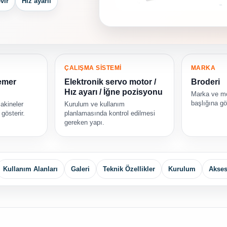
vir
Hız ayarlı
ÇALIŞMA SİSTEMİ
MARKA
kemer
Elektronik servo motor /
Broderi
Hız ayarı / İğne pozisyonu
Marka ve mod
başlığına gö
akineler
Kurulum ve kullanım
gösterir.
planlamasında kontrol edilmesi
gereken yapı.
Kullanım Alanları
Galeri
Teknik Özellikler
Kurulum
Akses