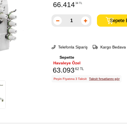
66.414
34 TL
Telefonla Sipariş
Kargo Bedava
Sepette
Havaleye Özel
63.093
62 TL
Peşin Fiyatına 3 Taksit
Taksit fırsatlarını gör