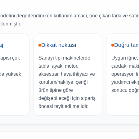
elini değerlendirirken kullanım amacı, öne çıkan farkı ve satı
lenmiştir.
aj
Dikkat noktası
Doğru tam
yapısı çok
Sanayi tipi makinelerde
Uygun iğne, i
tabla, ayak, motor,
çardak, maki
da yüksek
aksesuar, hava ihtiyacı ve
operasyon ti
kurulum/nakliye içeriği
yardımcı ek
ürün tipine göre
sonucu doğru
değişebileceği için sipariş
öncesi teyit edilmelidir.