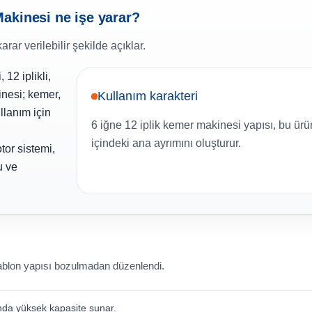
akinesi ne işe yarar?
ar verilebilir şekilde açıklar.
12 iplikli,
inesi; kemer,
Kullanım karakteri
llanım için
6 iğne 12 iplik kemer makinesi yapısı, bu ür
içindeki ana ayrımını oluşturur.
tor sistemi,
u ve
şablon yapısı bozulmadan düzenlendi.
rında yüksek kapasite sunar.