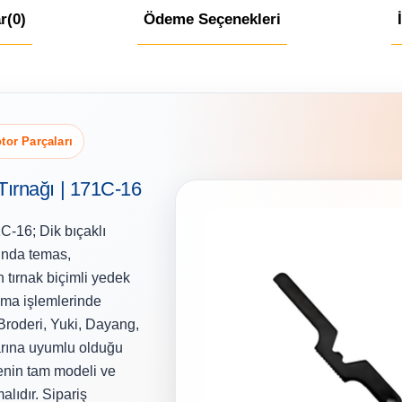
r
(0)
Ödeme Seçenekleri
tor Parçaları
ırnağı | 171C-16
-16; Dik bıçaklı
ında temas,
 tırnak biçimli yedek
ama işlemlerinde
Broderi, Yuki, Dayang,
arına uyumlu olduğu
enin tam modeli ve
malıdır. Sipariş