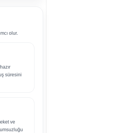
mcı olur.
hazır
ş süresini
reket ve
uyumsuzluğu