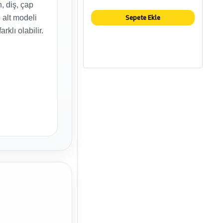
, diş, çap
Sepete Ekle
alt modeli
rklı olabilir.