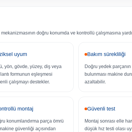
i mekanizmasının doğru konumda ve kontrollü çalışmasına yardı
ziksel uyum
Bakım sürekliliği
ü, yön, gövde, yüzey, diş veya
Doğru yedek parçanın 
lantı formunun eşleşmesi
bulunması makine duru
enli çalışmayı destekler.
azaltabilir.
ntrollü montaj
Güvenli test
ru konumlandırma parça ömrü
Montaj sonrası elle ha
makine güvenliği açısından
düşük hız testi olası 