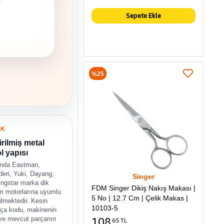
Sepete Ekle
%25
UK
irilmiş metal
ol yapısı
ında Eastman,
eri, Yuki, Dayang,
Singer
ingstar marka dik
FDM Singer Dikiş Nakış Makası |
 motorlarına uyumlu
5 No | 12.7 Cm | Çelik Makas |
tilmektedir. Kesin
10103-5
ça kodu, makinenin
ve mevcut parçanın
108
65 TL