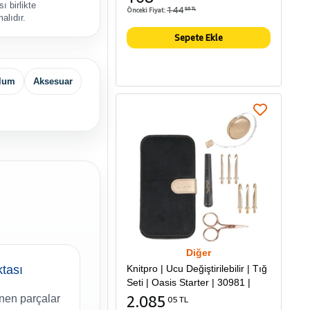
sı birlikte
144
Önceki Fiyat:
86 TL
malıdır.
Sepete Ekle
lum
Aksesuar
Diğer
Knitpro | Ucu Değiştirilebilir | Tığ
ktası
Seti | Oasis Starter | 30981 |
2.085
nen parçalar
05 TL