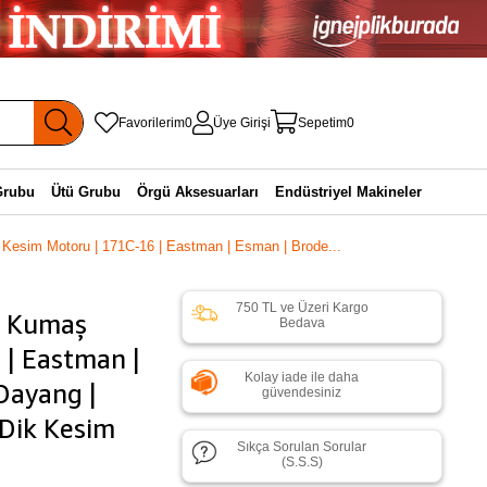
Favorilerim
0
Üye Girişi
Sepetim
0
Grubu
Ütü Grubu
Örgü Aksesuarları
Endüstriyel Makineler
 Kesim Motoru | 171C-16 | Eastman | Esman | Brode...
750 TL ve Üzeri Kargo
ik Kumaş
Bedava
 | Eastman |
Kolay iade ile daha
 Dayang |
güvendesiniz
 Dik Kesim
Sıkça Sorulan Sorular
(S.S.S)