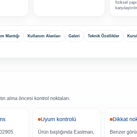
fiziksel yapı
karşılaştırıl
um Mantığı
Kullanım Alanları
Galeri
Teknik Özellikler
Kuru
tın alma öncesi kontrol noktaları.
ans
Uyum kontrolü
Dikkat no
.02905
Ürün başlığında Eastman,
Benzer görü