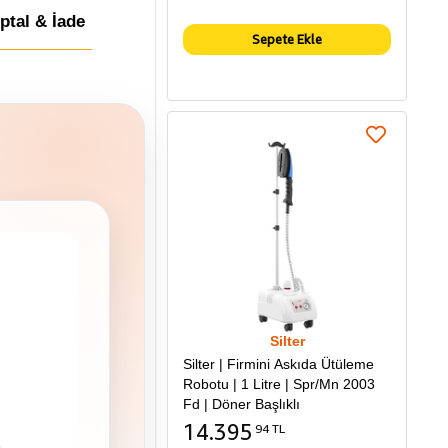
İptal & İade
Sepete Ekle
Silter
Silter | Firmini Askıda Ütüleme
Robotu | 1 Litre | Spr/Mn 2003
Fd | Döner Başlıklı
14.395
94 TL