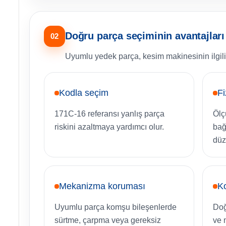
Doğru parça seçiminin avantajları
02
Uyumlu yedek parça, kesim makinesinin ilgil
Kodla seçim
Fi
171C-16 referansı yanlış parça
Ölç
riskini azaltmaya yardımcı olur.
bağ
düz
Mekanizma koruması
Ko
Uyumlu parça komşu bileşenlerde
Doğ
sürtme, çarpma veya gereksiz
ve 