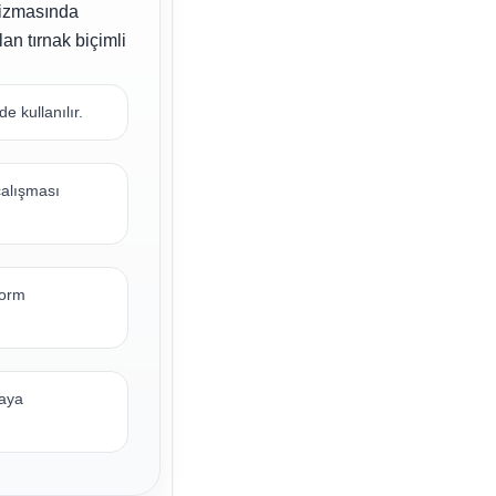
nizmasında
an tırnak biçimli
 kullanılır.
çalışması
form
maya