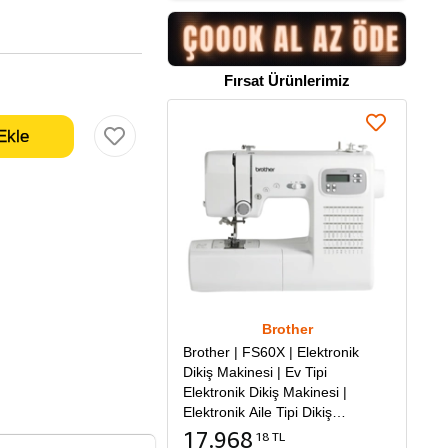
Fırsat Ürünlerimiz
Brother
Brother | FS60X | Elektronik
Dikiş Makinesi | Ev Tipi
Elektronik Dikiş Makinesi |
Elektronik Aile Tipi Dikiş
Makinesi
17.968
18 TL