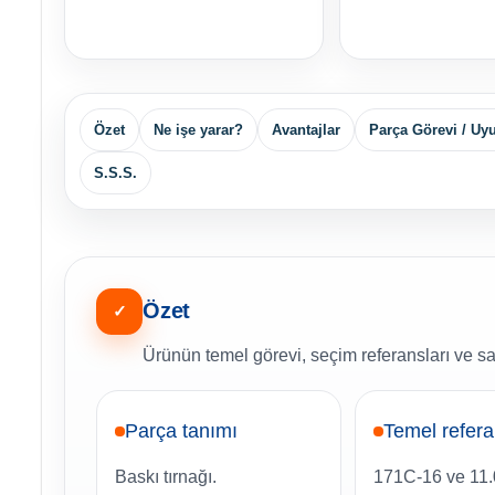
Özet
Ne işe yarar?
Avantajlar
Parça Görevi / Uy
S.S.S.
Özet
✓
Ürünün temel görevi, seçim referansları ve sa
Parça tanımı
Temel refer
Baskı tırnağı.
171C-16 ve 11