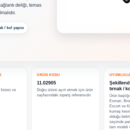
ğlantı deliği, temas
malıdır.
ak / kol yapısı
S
ÜRÜN KODU
UYUMLUL
11.02905
Şekillend
tırnak / k
listesi ve
Doğru ürünü ayırt etmek için ürün
sayfasındaki sipariş referansıdır.
Ürün başlığ
Esman, Brod
Escort ve K
kumaş kesim
olduğu belir
seçimde par
tam modeli 