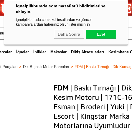
igneiplikburada.com masaüstü bildirimlerine
ekleyin.
igneiplikburada.com özel fırsatlardan ve güncel
kampanyalardan haberiniz olsun ister misiniz?
Daha Sonra
Evet
arçalar
İğneler
İplikler
Makaslar
Dikiş Aksesuarları
Kesimhane 
 Parçaları
Dik Bıçaklı Motor Parçaları
FDM | Baskı Tırnağı | Dik Kumaş
FDM
| Baskı Tırnağı | D
Kesim Motoru | 171C-16
Esman | Broderi | Yuki |
Escort | Kingstar Marka
Motorlarına Uyumludur