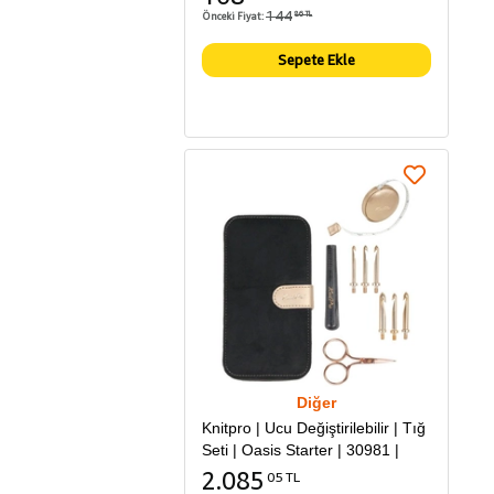
144
Önceki Fiyat:
86 TL
Sepete Ekle
Diğer
Knitpro | Ucu Değiştirilebilir | Tığ
Seti | Oasis Starter | 30981 |
2.085
05 TL