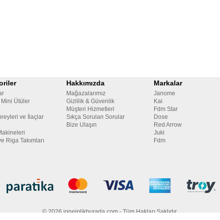
riler
Hakkımızda
Markalar
ar
Mağazalarımız
Janome
 Mini Ütüler
Gizlilik & Güvenlik
Kai
Müşteri Hizmetleri
Fdm Star
reyleri ve İlaçlar
Sıkça Sorulan Sorular
Dose
Bize Ulaşın
Red Arrow
Makineleri
Juki
ve Riga Takımları
Fdm
© 2026 igneiplikburada.com - Tüm Hakları Saklıdır.