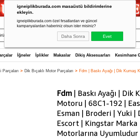
igneiplikburada.com masaüstü bildirimlerine
ekleyin.
igneiplikburada.com özel fırsatlardan ve güncel
kampanyalardan haberiniz olsun ister misiniz?
Daha Sonra
Evet
arçalar
İğneler
İplikler
Makaslar
Dikiş Aksesuarları
Kesimhane 
 Parçaları
Dik Bıçaklı Motor Parçaları
Fdm | Baskı Ayağı | Dik Kumaş K
Fdm
| Baskı Ayağı | Dik
Motoru | 68C1-192 | Ea
Esman | Broderi | Yuki |
Escort | Kingstar Marka
Motorlarına Uyumludur