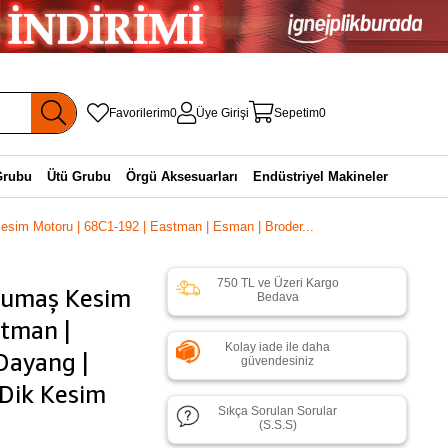
Favorilerim
0
Üye Girişi
Sepetim
0
Grubu
Ütü Grubu
Örgü Aksesuarları
Endüstriyel Makineler
esim Motoru | 68C1-192 | Eastman | Esman | Broder...
750 TL ve Üzeri Kargo
 Kumaş Kesim
Bedava
stman |
Kolay iade ile daha
 Dayang |
güvendesiniz
 Dik Kesim
Sıkça Sorulan Sorular
(S.S.S)