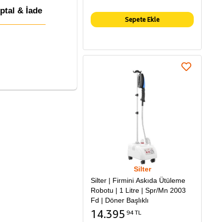
İptal & İade
Sepete Ekle
Silter
Silter | Firmini Askıda Ütüleme
Robotu | 1 Litre | Spr/Mn 2003
Fd | Döner Başlıklı
14.395
94 TL