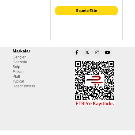
Sepete Ekle
Markalar
Gençler
Gazzella
Saip
Fiskars
Pfaff
Typical
Hoechstmass