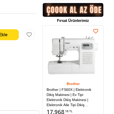
Fırsat Ürünlerimiz
Brother
Brother | FS60X | Elektronik
Dikiş Makinesi | Ev Tipi
Elektronik Dikiş Makinesi |
Elektronik Aile Tipi Dikiş
Makinesi
17.968
18 TL