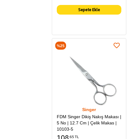
Sepete Ekle
%25
Singer
FDM Singer Dikiş Nakış Makası |
5 No | 12.7 Cm | Çelik Makas |
10103-5
108
65 TL