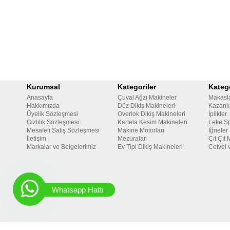
Kurumsal
Kategoriler
Katego
Anasayfa
Çuval Ağzı Makineler
Makasl
Hakkımızda
Düz Dikiş Makineleri
Kazanlı
Üyelik Sözleşmesi
Overlok Dikiş Makineleri
İplikler
Gizlilik Sözleşmesi
Kartela Kesim Makineleri
Leke Sp
Mesafeli Satış Sözleşmesi
Makine Motorları
İğneler
İletişim
Mezuralar
Çıt Çıt 
Markalar ve Belgelerimiz
Ev Tipi Dikiş Makineleri
Cetvel 
Whatsapp Hattı