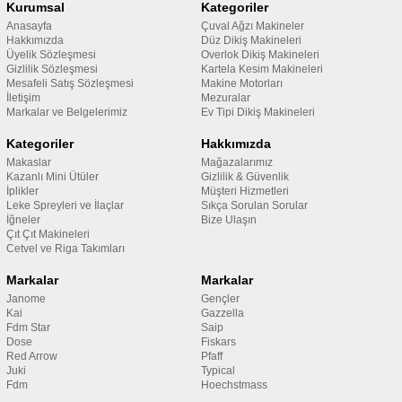
Kurumsal
Kategoriler
Anasayfa
Çuval Ağzı Makineler
Hakkımızda
Düz Dikiş Makineleri
Üyelik Sözleşmesi
Overlok Dikiş Makineleri
Gizlilik Sözleşmesi
Kartela Kesim Makineleri
Mesafeli Satış Sözleşmesi
Makine Motorları
İletişim
Mezuralar
Markalar ve Belgelerimiz
Ev Tipi Dikiş Makineleri
Kategoriler
Hakkımızda
Makaslar
Mağazalarımız
Kazanlı Mini Ütüler
Gizlilik & Güvenlik
İplikler
Müşteri Hizmetleri
Leke Spreyleri ve İlaçlar
Sıkça Sorulan Sorular
İğneler
Bize Ulaşın
Çıt Çıt Makineleri
Cetvel ve Riga Takımları
Markalar
Markalar
Janome
Gençler
Kai
Gazzella
Fdm Star
Saip
Dose
Fiskars
Red Arrow
Pfaff
Juki
Typical
Fdm
Hoechstmass