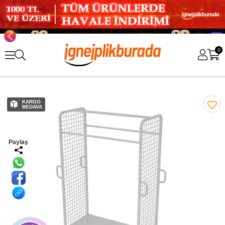
0
KARGO
BEDAVA
Paylaş