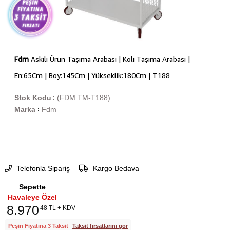
Fdm
Askılı Ürün Taşıma Arabası | Koli Taşıma Arabası |
En:65Cm | Boy:145Cm | Yükseklik:180Cm | T188
Stok Kodu
(FDM TM-T188)
Marka
Fdm
:
Telefonla Sipariş
Kargo Bedava
Sepette
Havaleye Özel
8.970
48 TL + KDV
Peşin Fiyatına 3 Taksit
Taksit fırsatlarını gör