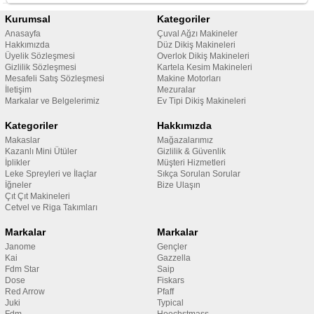
Kurumsal
Kategoriler
Anasayfa
Çuval Ağzı Makineler
Hakkımızda
Düz Dikiş Makineleri
Üyelik Sözleşmesi
Overlok Dikiş Makineleri
Gizlilik Sözleşmesi
Kartela Kesim Makineleri
Mesafeli Satış Sözleşmesi
Makine Motorları
İletişim
Mezuralar
Markalar ve Belgelerimiz
Ev Tipi Dikiş Makineleri
Kategoriler
Hakkımızda
Makaslar
Mağazalarımız
Kazanlı Mini Ütüler
Gizlilik & Güvenlik
İplikler
Müşteri Hizmetleri
Leke Spreyleri ve İlaçlar
Sıkça Sorulan Sorular
İğneler
Bize Ulaşın
Çıt Çıt Makineleri
Cetvel ve Riga Takımları
Markalar
Markalar
Janome
Gençler
Kai
Gazzella
Fdm Star
Saip
Dose
Fiskars
Red Arrow
Pfaff
Juki
Typical
Fdm
Hoechstmass