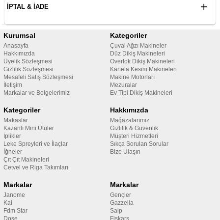
İPTAL & İADE
Kurumsal
Kategoriler
Anasayfa
Çuval Ağzı Makineler
Hakkımızda
Düz Dikiş Makineleri
Üyelik Sözleşmesi
Overlok Dikiş Makineleri
Gizlilik Sözleşmesi
Kartela Kesim Makineleri
Mesafeli Satış Sözleşmesi
Makine Motorları
İletişim
Mezuralar
Markalar ve Belgelerimiz
Ev Tipi Dikiş Makineleri
Kategoriler
Hakkımızda
Makaslar
Mağazalarımız
Kazanlı Mini Ütüler
Gizlilik & Güvenlik
İplikler
Müşteri Hizmetleri
Leke Spreyleri ve İlaçlar
Sıkça Sorulan Sorular
İğneler
Bize Ulaşın
Çıt Çıt Makineleri
Cetvel ve Riga Takımları
Markalar
Markalar
Janome
Gençler
Kai
Gazzella
Fdm Star
Saip
Dose
Fiskars