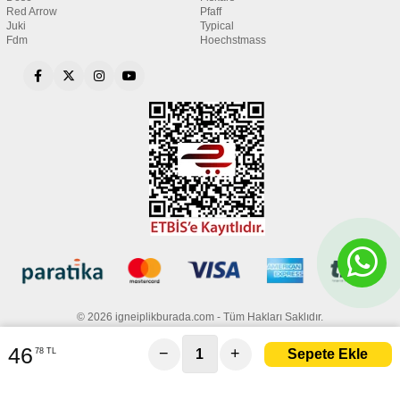
Red Arrow
Pfaff
Juki
Typical
Fdm
Hoechstmass
© 2026 igneiplikburada.com - Tüm Hakları Saklıdır.
46
−
+
78 TL