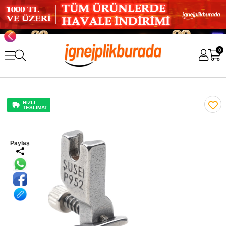
0
HIZLI
TESLİMAT
Paylaş