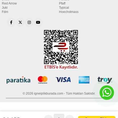
Red Arrow
Pfaff
Juki
Typical
Fdm
Hoechstmass
© 2026 igneiplikburada.com - Tüm Hakları Saklıdır.