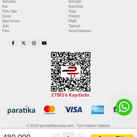
Janome
Gençler
Kai
Gazzella
Fdm Star
Saip
Dose
Fiskars
Red Arrow
Pfaff
Juki
Typical
Fdm
Hoechstmass
© 2026 igneiplikburada.com - Tüm Hakları Saklıdır.
480.000