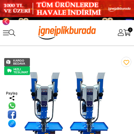
0
KARGO
BEDAVA
HIZLI
TESLİMAT
Paylaş