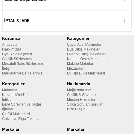
İPTAL & İADE
Kurumsal
Kategoriler
Anasayfa
Çuval Ağzı Makineler
Hakkımızda
Düz Dikiş Makineleri
Üyelik Sözleşmesi
Overlok Dikiş Makineleri
Gizlilik Sözleşmesi
Kartela Kesim Makineleri
Mesafeli Satış Sözleşmesi
Makine Motorları
İletişim
Mezuralar
Markalar ve Belgelerimiz
Ev Tipi Dikiş Makineleri
Kategoriler
Hakkımızda
Makaslar
Mağazalarımız
Kazanlı Mini Ütüler
Gizlilik & Güvenlik
İplikler
Müşteri Hizmetleri
Leke Spreyleri ve İlaçlar
Sıkça Sorulan Sorular
İğneler
Bize Ulaşın
Çıt Çıt Makineleri
Cetvel ve Riga Takımları
Markalar
Markalar