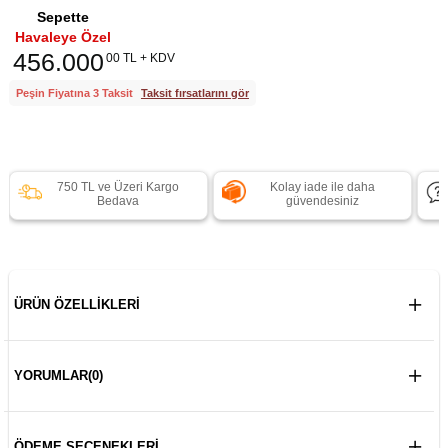
Sepette
Havaleye Özel
456.000
00 TL + KDV
Peşin Fiyatına 3 Taksit
Taksit fırsatlarını gör
750 TL ve Üzeri Kargo
Kolay iade ile daha
Bedava
güvendesiniz
ÜRÜN ÖZELLIKLERI
YORUMLAR
(0)
ÖDEME SEÇENEKLERI