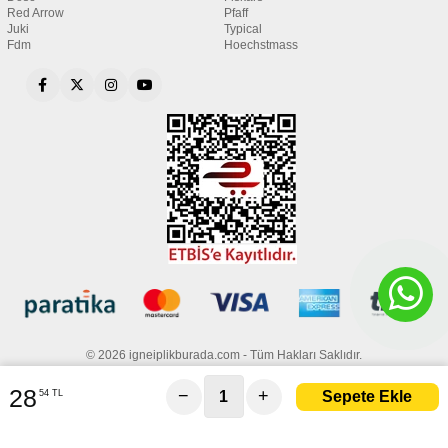
Red Arrow
Pfaff
Juki
Typical
Fdm
Hoechstmass
© 2026 igneiplikburada.com - Tüm Hakları Saklıdır.
28
−
+
54 TL