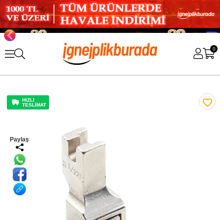
0
HIZLI
TESLİMAT
Paylaş