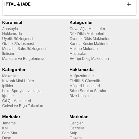
İPTAL & İADE
Kurumsal
Kategoriler
Anasayfa
Çuval Ağzı Makineler
Hakkımızda
Düz Dikiş Makineleri
Üyelik Sözleşmesi
Overlok Dikiş Makineleri
Gizlilik Sözleşmesi
Kartela Kesim Makineleri
Mesafeli Satış Sözleşmesi
Makine Motorları
İletişim
Mezuralar
Markalar ve Belgelerimiz
Ev Tipi Dikiş Makineleri
Kategoriler
Hakkımızda
Makaslar
Mağazalarımız
Kazanlı Mini Ütüler
Gizlilik & Güvenlik
İplikler
Müşteri Hizmetleri
Leke Spreyleri ve İlaçlar
Sıkça Sorulan Sorular
İğneler
Bize Ulaşın
Çıt Çıt Makineleri
Cetvel ve Riga Takımları
Markalar
Markalar
Janome
Gençler
Kai
Gazzella
Fdm Star
Saip
Dose
Fiskars