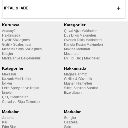
İPTAL & İADE
Kurumsal
Kategoriler
Anasayfa
Çuval Ağzı Makineler
Hakkımızda
Düz Dikiş Makineleri
Üyelik Sözleşmesi
Overlok Dikiş Makineleri
Gizlilik Sözleşmesi
Kartela Kesim Makineleri
Mesafeli Satış Sözleşmesi
Makine Motorları
İletişim
Mezuralar
Markalar ve Belgelerimiz
Ev Tipi Dikiş Makineleri
Kategoriler
Hakkımızda
Makaslar
Mağazalarımız
Kazanlı Mini Ütüler
Gizlilik & Güvenlik
İplikler
Müşteri Hizmetleri
Leke Spreyleri ve İlaçlar
Sıkça Sorulan Sorular
İğneler
Bize Ulaşın
Çıt Çıt Makineleri
Cetvel ve Riga Takımları
Markalar
Markalar
Janome
Gençler
Kai
Gazzella
Fdm Star
Saip