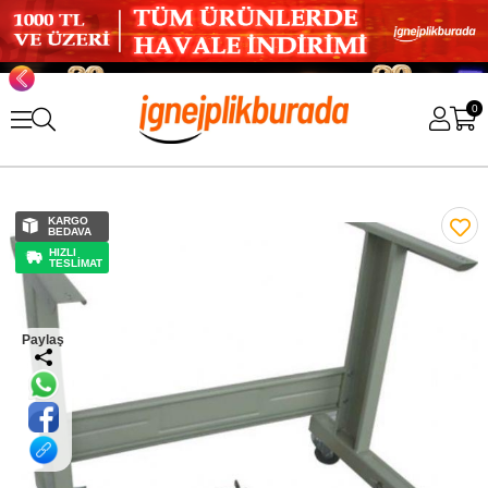
0
KARGO
BEDAVA
HIZLI
TESLİMAT
Paylaş