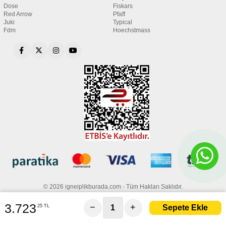
Dose
Fiskars
Red Arrow
Pfaff
Juki
Typical
Fdm
Hoechstmass
© 2026 igneiplikburada.com - Tüm Hakları Saklıdır.
3.723
−
+
25 TL