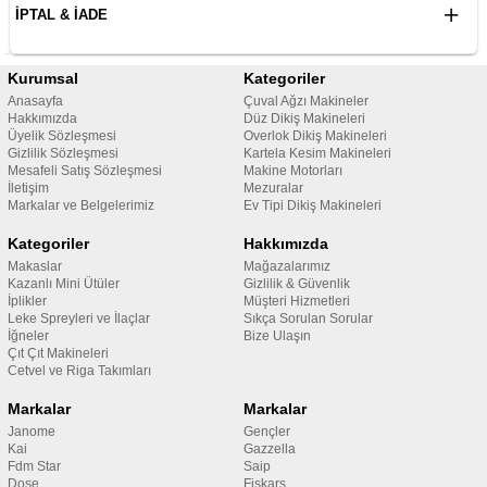
İPTAL & İADE
Kurumsal
Kategoriler
Anasayfa
Çuval Ağzı Makineler
Hakkımızda
Düz Dikiş Makineleri
Üyelik Sözleşmesi
Overlok Dikiş Makineleri
Gizlilik Sözleşmesi
Kartela Kesim Makineleri
Mesafeli Satış Sözleşmesi
Makine Motorları
İletişim
Mezuralar
Markalar ve Belgelerimiz
Ev Tipi Dikiş Makineleri
Kategoriler
Hakkımızda
Makaslar
Mağazalarımız
Kazanlı Mini Ütüler
Gizlilik & Güvenlik
İplikler
Müşteri Hizmetleri
Leke Spreyleri ve İlaçlar
Sıkça Sorulan Sorular
İğneler
Bize Ulaşın
Çıt Çıt Makineleri
Cetvel ve Riga Takımları
Markalar
Markalar
Janome
Gençler
Kai
Gazzella
Fdm Star
Saip
Dose
Fiskars