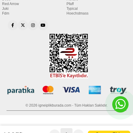
Red Arrow
Pfaff
Juki
Typical
Fdm
Hoechstmass
© 2026 igneiplikburada.com - Tüm Hakları Saklıdır.