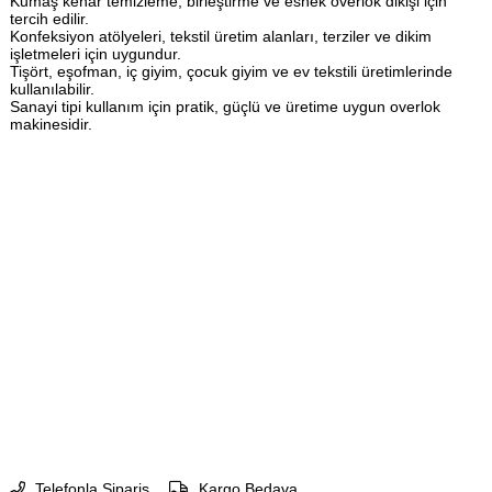
Kumaş kenar temizleme, birleştirme ve esnek overlok dikişi için
tercih edilir.
Konfeksiyon atölyeleri, tekstil üretim alanları, terziler ve dikim
işletmeleri için uygundur.
Tişört, eşofman, iç giyim, çocuk giyim ve ev tekstili üretimlerinde
kullanılabilir.
Sanayi tipi kullanım için pratik, güçlü ve üretime uygun overlok
makinesidir.
Telefonla Sipariş
Kargo Bedava