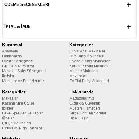
ÖDEME SEÇENEKLERI
İPTAL & İADE
Kurumsal
Kategoriler
Anasayfa
Çuval Ağzı Makineler
Hakkımızda
Düz Dikiş Makineleri
Üyelik Sözleşmesi
Overlok Dikiş Makineleri
Gizlilik Sözleşmesi
Kartela Kesim Makineleri
Mesafeli Satış Sözleşmesi
Makine Motorları
İletişim
Mezuralar
Markalar ve Belgelerimiz
Ev Tipi Dikiş Makineleri
Kategoriler
Hakkımızda
Makaslar
Mağazalarımız
Kazanlı Mini Ütüler
Gizlilik & Güvenlik
İplikler
Müşteri Hizmetleri
Leke Spreyleri ve İlaçlar
Sıkça Sorulan Sorular
İğneler
Bize Ulaşın
Çıt Çıt Makineleri
Cetvel ve Riga Takımları