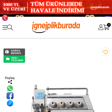
0
KARGO
BEDAVA
HIZLI
TESLİMAT
Paylaş