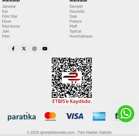
Markalar
Markalar
Janome
Gençler
Kai
Gazzella
Fdm Star
Saip
Dose
Fiskars
Red Arrow
Pfaff
Juki
Typical
Fdm
Hoechstmass
© 2026 igneiplikburada.com - Tüm Hakları Saklıdır.